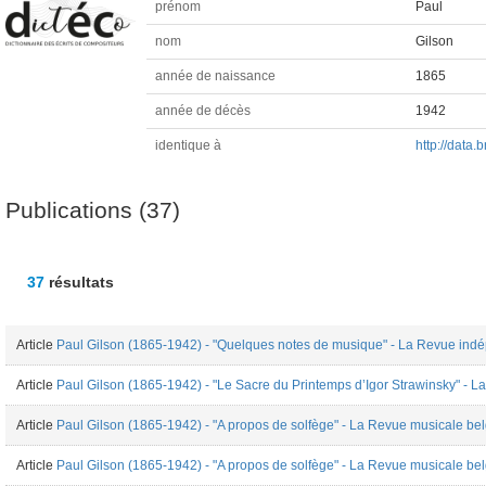
prénom
Paul
nom
Gilson
année de naissance
1865
année de décès
1942
identique à
http://data.
Publications (37)
37
résultats
Article
Paul Gilson (1865-1942) - "Quelques notes de musique" - La Revue ind
Article
Paul Gilson (1865-1942) - "Le Sacre du Printemps d’Igor Strawinsky" - La 
Article
Paul Gilson (1865-1942) - "A propos de solfège" - La Revue musicale be
Article
Paul Gilson (1865-1942) - "A propos de solfège" - La Revue musicale be