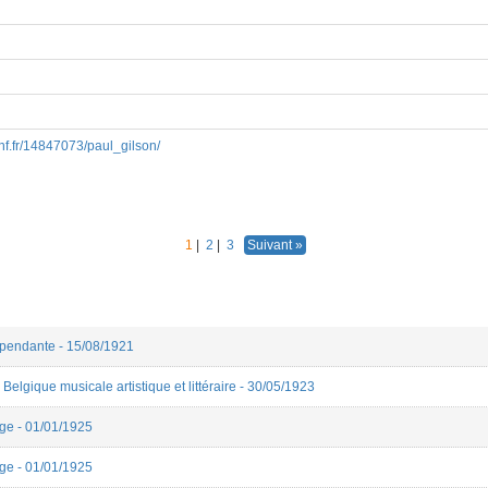
bnf.fr/14847073/paul_gilson/
1
|
2
|
3
Suivant »
épendante - 15/08/1921
Belgique musicale artistique et littéraire - 30/05/1923
lge - 01/01/1925
lge - 01/01/1925