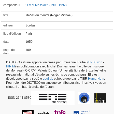
compositeur
Olivier Messiaen (1908-1992)
titre
Matins du monde
(Roger Michael)
éditeur
Bordas
lieu d'édition
Paris
date
1950
page de
109
début
page de fin
112
DICTECO est une application créée par Emmanuel Reibel (
ENS Lyon
-
IHRIM
) en collaboration avec Michel Duchesneau (Faculté de musique
de Montréal - OICRM), Valérie Dufour (Université libre de Bruxelles) et le
Paratexte #38861 -
dernière mise à jour
14/04/2023
,
créé le
01/03/2019
par
réseau international d'étude sur les écrits de compositeurs. Elle est
Alexandre Robert
développée par la société
Logilab
et hébergée par la TGIR
Huma-Num
.
Pour rejoindre DICTECO en tant que contributeur.trice, inscrivez-vous en
cliquant en haut à droite de l'écran.
ISSN 2644-8580