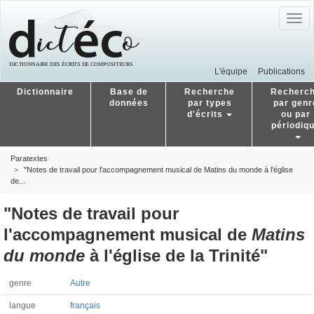
Togg
navig
L'équipe
Publications
Dictionnaire
Base de
Recherche
Recherc
données
par types
par genr
d'écrits
ou par
périodiq
Paratextes
"Notes de travail pour l'accompagnement musical de Matins du monde à l'église
de...
"Notes de travail pour
l'accompagnement musical de
Matins
du monde
à l'église de la Trinité"
genre
Autre
langue
français