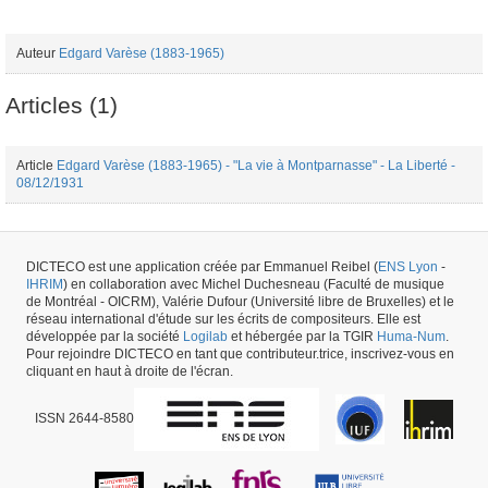
Auteur
Edgard Varèse (1883-1965)
Articles (1)
Article
Edgard Varèse (1883-1965) - "La vie à Montparnasse" - La Liberté -
08/12/1931
Périodique #15769 -
créé le
13/07/2017
par
Fauve Bougard
DICTECO est une application créée par Emmanuel Reibel (
ENS Lyon
-
IHRIM
) en collaboration avec Michel Duchesneau (Faculté de musique
de Montréal - OICRM), Valérie Dufour (Université libre de Bruxelles) et le
réseau international d'étude sur les écrits de compositeurs. Elle est
développée par la société
Logilab
et hébergée par la TGIR
Huma-Num
.
Pour rejoindre DICTECO en tant que contributeur.trice, inscrivez-vous en
cliquant en haut à droite de l'écran.
ISSN 2644-8580