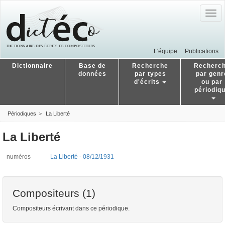
Togg
navig
L'équipe
Publications
Dictionnaire
Base de
Recherche
Recherc
données
par types
par genr
d'écrits
ou par
périodiq
Périodiques
La Liberté
La Liberté
numéros
La Liberté - 08/12/1931
Compositeurs (1)
Compositeurs écrivant dans ce périodique.