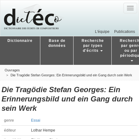
Togg
navig
L'équipe
Publications
Dictionnaire
Base de
Recherche
Recherc
données
par types
par genr
d'écrits
ou par
périodiq
Ouvrages
Die Tragödie Stefan Georges: Ein Erinnerungsbild und ein Gang durch sein Werk
Die Tragödie Stefan Georges: Ein
Erinnerungsbild und ein Gang durch
sein Werk
genre
Essai
éditeur
Lothar Hempe