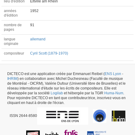
lieu d'édition
Eltville am Rhein
années
1952
d'édition
nombre de
91
pages
langue
allemand
originale
compositeur
Cyril Scott (1879-1970)
traducteur
Ilse Schneider
DICTECO est une application créée par Emmanuel Reibel (
ENS Lyon
-
IHRIM
) en collaboration avec Michel Duchesneau (Faculté de musique
Ouvrage #63941 -
créé le
11/01/2024
par
Tommaso Vigna
de Montréal - OICRM), Valérie Dufour (Université libre de Bruxelles) et le
réseau international d'étude sur les écrits de compositeurs. Elle est
développée par la société
Logilab
et hébergée par la TGIR
Huma-Num
.
Pour rejoindre DICTECO en tant que contributeur.trice, inscrivez-vous en
cliquant en haut à droite de l'écran.
ISSN 2644-8580