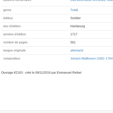
éditions numérisées
Das beschützte Orchestre, oder 
genre
Traité
éditeur
Schiller
lieu d'édition
Hambourg
années d'édition
1717
nombre de pages
561
langue originale
allemand
compositeur
Johann Mattheson (1681-1764
Ouvrage #2163 -
créé le
08/11/2016
par
Emmanuel Reibel