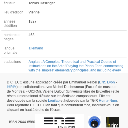
éditeur
Tobias Haslinger
lieu d'édition
Vienne
années
1827
d'édition
nombre de
468
pages
langue
allemand
originale
traductions
Anglais : A Complete Theoretical and Practical Course of
Instructions on the Art of Playing the Piano Forte commencing
with the simplest elementary principles, and including every
information requisite to the most finished style of performance
DICTECO est une application créée par Emmanuel Reibel (
ENS Lyon
-
compositeur
Johann Nepomuk Hummel (1778-1837)
IHRIM
) en collaboration avec Michel Duchesneau (Faculté de musique
de Montréal - OICRM), Valérie Dufour (Université libre de Bruxelles) et le
réseau international d'étude sur les écrits de compositeurs. Elle est
développée par la société
Logilab
et hébergée par la TGIR
Huma-Num
.
Ouvrage #2109 -
dernière mise à jour
20/03/2021
,
créé le
08/11/2016
par
Pour rejoindre DICTECO en tant que contributeur.trice, inscrivez-vous en
Emmanuel Reibel
cliquant en haut à droite de l'écran.
ISSN 2644-8580