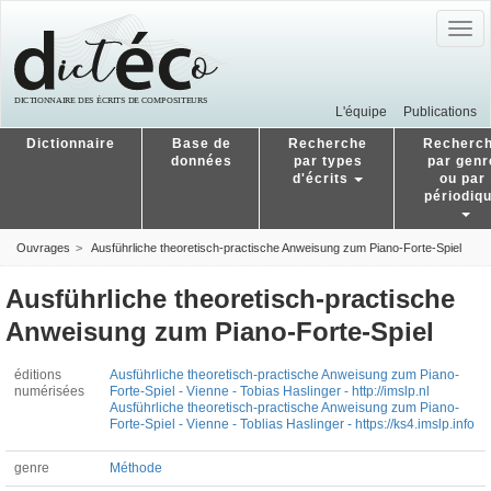
Togg
navig
L'équipe
Publications
Dictionnaire
Base de
Recherche
Recherc
données
par types
par genr
d'écrits
ou par
périodiq
Ouvrages
Ausführliche theoretisch-practische Anweisung zum Piano-Forte-Spiel
Ausführliche theoretisch-practische
Anweisung zum Piano-Forte-Spiel
éditions
Ausführliche theoretisch-practische Anweisung zum Piano-
numérisées
Forte-Spiel - Vienne - Tobias Haslinger - http://imslp.nl
Ausführliche theoretisch-practische Anweisung zum Piano-
Forte-Spiel - Vienne - Toblias Haslinger - https://ks4.imslp.info
genre
Méthode