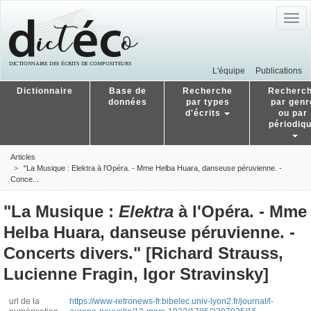
Togg
navig
L'équipe
Publications
Dictionnaire
Base de
Recherche
Recherc
données
par types
par genr
d'écrits
ou par
périodiq
Articles
"La Musique : Elektra à l'Opéra. - Mme Helba Huara, danseuse péruvienne. -
Conce...
"La Musique :
Elektra
à l'Opéra. - Mme
Helba Huara, danseuse péruvienne. -
Concerts divers." [Richard Strauss,
Lucienne Fragin, Igor Stravinsky]
url de la
https://www-retronews-fr.bibelec.univ-lyon2.fr/journal/l-