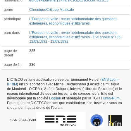
numérisation
europe-nouvelle/12-mars-1932/1785/3307935/15
genre
Chronique
Critique Musicale
périodique
L'Europe nouvelle : revue hebdomadaire des questions
extérieures, économiques et littéraires
paru dans
L'Europe nouvelle : revue hebdomadaire des questions
extérieures, économiques et littéraires - 15e année n°735 -
12/03/1932 - 12/03/1932
page de
335
début
page de fin
336
langue
français
DICTECO est une application créée par Emmanuel Reibel (
ENS Lyon
-
compositeur
Henri Sauguet (1901-1989)
IHRIM
) en collaboration avec Michel Duchesneau (Faculté de musique
de Montréal - OICRM), Valérie Dufour (Université libre de Bruxelles) et le
réseau international d'étude sur les écrits de compositeurs. Elle est
développée par la société
Logilab
et hébergée par la TGIR
Huma-Num
.
Article #58267 -
dernière mise à jour
29/05/2026
,
créé le
26/05/2022
par
Manon
Pour rejoindre DICTECO en tant que contributeur.trice, inscrivez-vous en
Rech
cliquant en haut à droite de l'écran.
ISSN 2644-8580