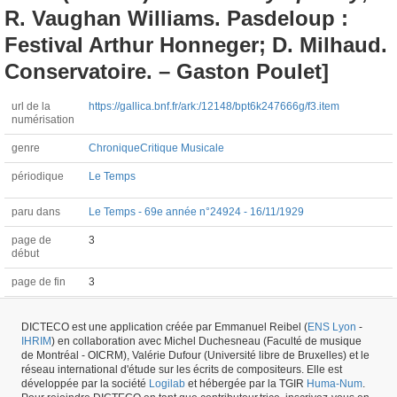
R. Vaughan Williams. Pasdeloup :
Festival Arthur Honneger; D. Milhaud.
Conservatoire. – Gaston Poulet]
url de la
https://gallica.bnf.fr/ark:/12148/bpt6k247666g/f3.item
numérisation
genre
Chronique
Critique Musicale
périodique
Le Temps
paru dans
Le Temps - 69e année n°24924 - 16/11/1929
page de
3
début
page de fin
3
langue
français
DICTECO est une application créée par Emmanuel Reibel (
ENS Lyon
-
compositeur
Florent Schmitt (1870-1958)
IHRIM
) en collaboration avec Michel Duchesneau (Faculté de musique
de Montréal - OICRM), Valérie Dufour (Université libre de Bruxelles) et le
réseau international d'étude sur les écrits de compositeurs. Elle est
développée par la société
Logilab
et hébergée par la TGIR
Huma-Num
.
Article #51973 -
dernière mise à jour
29/05/2026
,
créé le
06/11/2020
par
Fauve