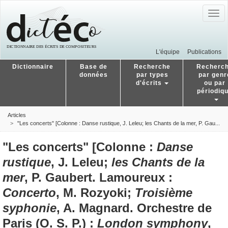
Togg
navig
L'équipe
Publications
Dictionnaire
Base de
Recherche
Recherc
données
par types
par genr
d'écrits
ou par
périodiq
Articles
"Les concerts" [Colonne : Danse rustique, J. Leleu; les Chants de la mer, P. Gau...
"Les concerts" [Colonne :
Danse
rustique
, J. Leleu;
les Chants de la
mer
, P. Gaubert. Lamoureux :
Concerto
, M. Rozyoki;
Troisième
syphonie
, A. Magnard. Orchestre de
Paris (O. S. P.) :
London symphony
,