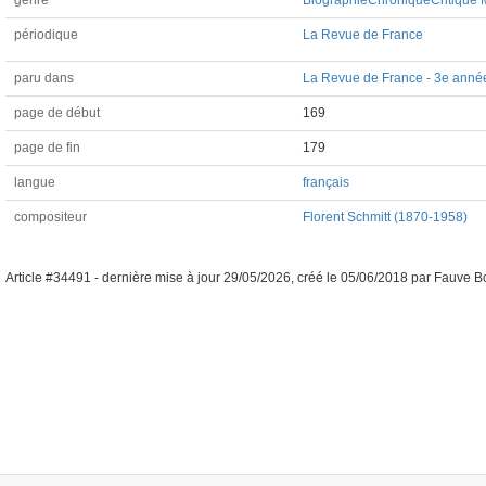
genre
Biographie
Chronique
Critique 
périodique
La Revue de France
paru dans
La Revue de France - 3e année
page de début
169
page de fin
179
langue
français
compositeur
Florent Schmitt (1870-1958)
Article #34491 -
dernière mise à jour
29/05/2026
,
créé le
05/06/2018
par
Fauve B