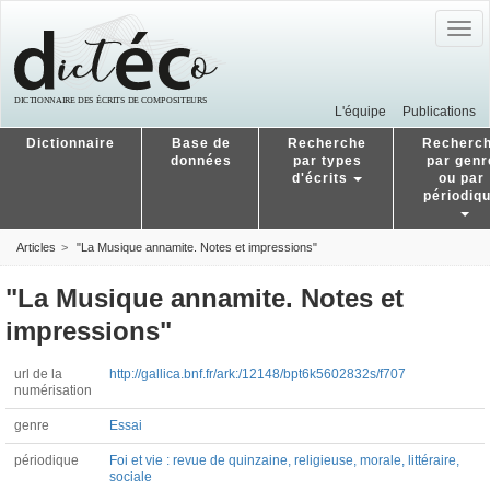
Togg
navig
L'équipe
Publications
Dictionnaire
Base de
Recherche
Recherc
données
par types
par genr
d'écrits
ou par
périodiq
Articles
"La Musique annamite. Notes et impressions"
"La Musique annamite. Notes et
impressions"
url de la
http://gallica.bnf.fr/ark:/12148/bpt6k5602832s/f707
numérisation
genre
Essai
périodique
Foi et vie : revue de quinzaine, religieuse, morale, littéraire,
sociale