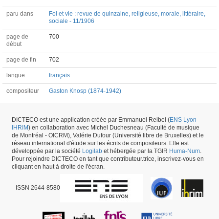
paru dans
Foi et vie : revue de quinzaine, religieuse, morale, littéraire,
sociale - 11/1906
page de
700
début
page de fin
702
langue
français
compositeur
Gaston Knosp (1874-1942)
Article #31670 -
dernière mise à jour
29/05/2026
,
créé le
06/02/2018
par
Fauve
DICTECO est une application créée par Emmanuel Reibel (
ENS Lyon
-
Bougard
IHRIM
) en collaboration avec Michel Duchesneau (Faculté de musique
de Montréal - OICRM), Valérie Dufour (Université libre de Bruxelles) et le
réseau international d'étude sur les écrits de compositeurs. Elle est
développée par la société
Logilab
et hébergée par la TGIR
Huma-Num
.
Pour rejoindre DICTECO en tant que contributeur.trice, inscrivez-vous en
cliquant en haut à droite de l'écran.
ISSN 2644-8580