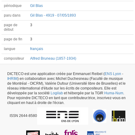
périodique
Gil Blas
paru dans
Gil Blas - 4919 - 07/05/1893
page de
3
début
page de fin
3
langue
français
compositeur
Alfred Bruneau (1857-1934)
DICTECO est une application créée par Emmanuel Reibel (
ENS Lyon
-
Article #25318 -
dernière mise à jour
29/05/2026
,
créé le
22/10/2017
par
Jean-
IHRIM
) en collaboration avec Michel Duchesneau (Faculté de musique
Christophe BRANGER
de Montréal - OICRM), Valérie Dufour (Université libre de Bruxelles) et le
réseau international d'étude sur les écrits de compositeurs. Elle est
développée par la société
Logilab
et hébergée par la TGIR
Huma-Num
.
Pour rejoindre DICTECO en tant que contributeur.trice, inscrivez-vous en
cliquant en haut à droite de l'écran.
ISSN 2644-8580