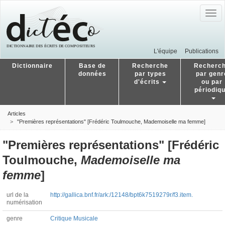
Togg
navig
L'équipe
Publications
Dictionnaire
Base de
Recherche
Recherc
données
par types
par genr
d'écrits
ou par
périodiq
Articles
"Premières représentations" [Frédéric Toulmouche, Mademoiselle ma femme]
"Premières représentations" [Frédéric
Toulmouche,
Mademoiselle ma
femme
]
url de la
http://gallica.bnf.fr/ark:/12148/bpt6k7519279r/f3.item.
numérisation
genre
Critique Musicale