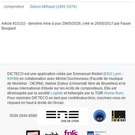
compositeur
Darius Milhaud (1892-1974)
Article #15152 -
dernière mise à jour
29/05/2026
,
créé le
26/05/2017
par
Fauve
Bougard
DICTECO est une application créée par Emmanuel Reibel (
ENS Lyon
-
IHRIM
) en collaboration avec Michel Duchesneau (Faculté de musique
de Montréal - OICRM), Valérie Dufour (Université libre de Bruxelles) et le
réseau international d'étude sur les écrits de compositeurs. Elle est
développée par la société
Logilab
et hébergée par la TGIR
Huma-Num
.
Pour rejoindre DICTECO en tant que contributeur.trice, inscrivez-vous en
cliquant en haut à droite de l'écran.
ISSN 2644-8580