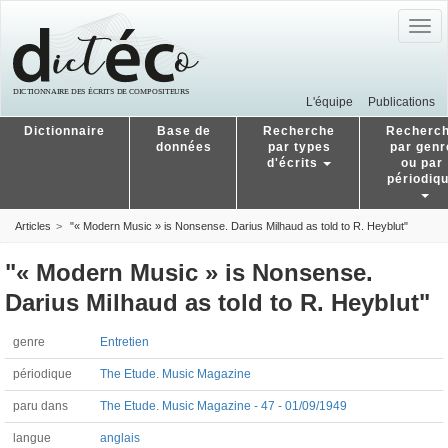
Togg
navig
L'équipe
Publications
Dictionnaire
Base de
Recherche
Recherc
données
par types
par genr
d'écrits
ou par
périodiq
Articles
"« Modern Music » is Nonsense. Darius Milhaud as told to R. Heyblut"
"« Modern Music » is Nonsense.
Darius Milhaud as told to R. Heyblut"
genre
Entretien
périodique
The Etude. Music Magazine
paru dans
The Etude. Music Magazine - 47 - 01/09/1949
langue
anglais