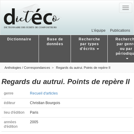
Togg
navig
L'équipe
Publications
Dictionnaire
Base de
Recherche
Recherc
données
par types
par genr
d'écrits
ou par
périodiq
Anthologies / Correspondances
Regards du autrui. Points de repère II
Regards du autrui. Points de repère II
genre
Recueil d'articles
éditeur
Christian Bourgois
lieu d'édition
Paris
années
2005
d'édition