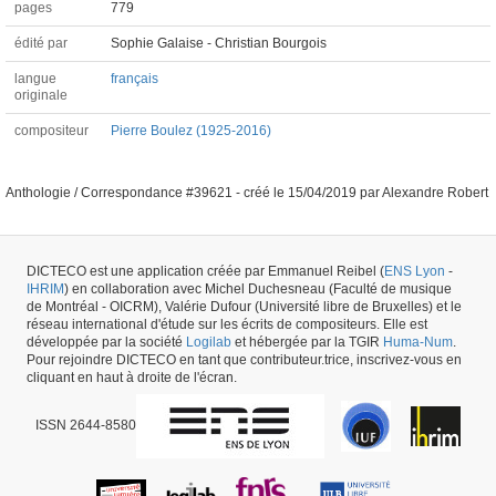
pages
779
édité par
Sophie Galaise - Christian Bourgois
langue
français
originale
compositeur
Pierre Boulez (1925-2016)
Anthologie / Correspondance #39621 -
créé le
15/04/2019
par
Alexandre Robert
DICTECO est une application créée par Emmanuel Reibel (
ENS Lyon
-
IHRIM
) en collaboration avec Michel Duchesneau (Faculté de musique
de Montréal - OICRM), Valérie Dufour (Université libre de Bruxelles) et le
réseau international d'étude sur les écrits de compositeurs. Elle est
développée par la société
Logilab
et hébergée par la TGIR
Huma-Num
.
Pour rejoindre DICTECO en tant que contributeur.trice, inscrivez-vous en
cliquant en haut à droite de l'écran.
ISSN 2644-8580