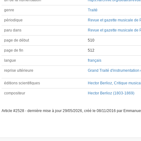
url de la numérisation
https://archive.org/details/re
genre
Traité
périodique
Revue et gazette musicale de 
paru dans
Revue et gazette musicale de P
page de début
510
page de fin
512
langue
français
reprise ultérieure
Grand Traité d'instrumentation
éditions scientifiques
Hector Berlioz, Critique musica
compositeur
Hector Berlioz (1803-1869)
Article #2528 -
dernière mise à jour
29/05/2026
,
créé le
08/11/2016
par
Emmanuel