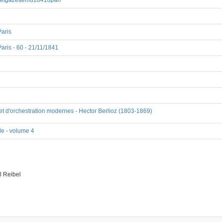
vueetgazettemu18418pari
Paris
aris - 60 - 21/11/1841
 et d'orchestration modernes - Hector Berlioz (1803-1869)
le - volume 4
 Reibel