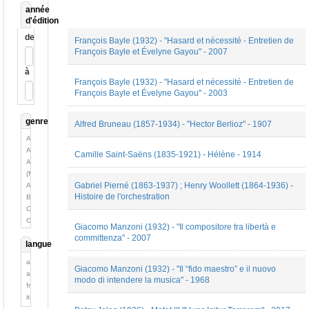
année
d'édition
de
François Bayle (1932) - "Hasard et nécessité - Entretien de
François Bayle et Évelyne Gayou" - 2007
à
François Bayle (1932) - "Hasard et nécessité - Entretien de
François Bayle et Évelyne Gayou" - 2003
genre
Alfred Bruneau (1857-1934) - "Hector Berlioz" - 1907
Analyse
Autobiographie
Camille Saint-Saëns (1835-1921) - Hélène - 1914
Autobiographie
(Mémoires)
Gabriel Pierné (1863-1937) ; Henry Woollett (1864-1936) -
Autre
Histoire de l'orchestration
Biographie
Chronique
Conférence
Giacomo Manzoni (1932) - "Il compositore tra libertà e
Critique
committenza" - 2007
langue
Musicale
Dictionnaire
allemand
Discours
Giacomo Manzoni (1932) - "Il “fido maestro” e il nuovo
anglais
modo di intendere la musica" - 1968
public
français
Ecrit
italien
auto-