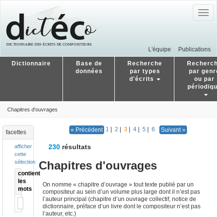
Togg
navig
L'équipe
Publications
Dictionnaire
Base de
Recherche
Recherc
données
par types
par genr
d'écrits
ou par
périodiq
Chapitres d'ouvrages
1
|
2
|
3
|
4
|
5
|
6
« Précédent
Suivant »
facettes
230
résultats
afficher
cette
Chapitres d'ouvrages
sélection
contient
les
On nomme « chapitre d’ouvrage » tout texte publié par un
mots
compositeur au sein d’un volume plus large dont il n’est pas
l’auteur principal (chapitre d’un ouvrage collectif, notice de
dictionnaire, préface d’un livre dont le compositeur n’est pas
l’auteur, etc.)