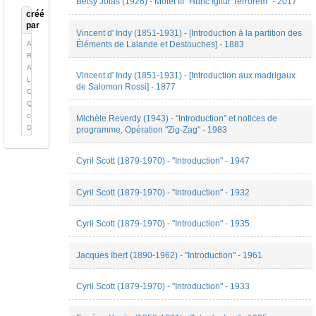
Betsy Jolas (1926) - Motet III "Hunc Igitur Terrorem" - 2017
analytique
créé
Entretien
par
Essai
Vincent d' Indy (1851-1931) - [Introduction à la partition des
Fiction
Alexandre
Éléments de Lalande et Destouches] - 1883
(Poésie)
Robert
Histoire
Alexis
Vincent d' Indy (1851-1931) - [Introduction aux madrigaux
de
Longefay
de Salomon Rossi] - 1877
la
Cécile
musique
Quesney
Hommage
chloé
Michèle Reverdy (1943) - "Introduction" et notices de
Méthode
Deguy
programme, Opération "Zig-Zag" - 1983
Nécrologie
Elodie
Note
Goës
Cyril Scott (1879-1970) - "Introduction" - 1947
de
emmanuel
programme
reibel
Pédagogie
Emmanuel
Cyril Scott (1879-1970) - "Introduction" - 1932
Portraits
Reibel
Préface
Fauve
Rapport
Cyril Scott (1879-1970) - "Introduction" - 1935
Bougard
d'expertise
Joanna
Staruch-
Jacques Ibert (1890-1962) - "Introduction" - 1961
Smolec
Manon
Rech
Cyril Scott (1879-1970) - "Introduction" - 1933
Marion
Carducci