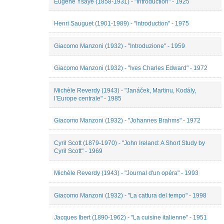
Eugène Ysaÿe (1858-1931) - "Introduction" - 1925
Mélanie
de
Montpellier
Henri Sauguet (1901-1989) - "Introduction" - 1975
Nicolas
Marty
Peter
Giacomo Manzoni (1932) - "Introduzione" - 1959
Asimov
Pietro
Giacomo Manzoni (1932) - "Ives Charles Edward" - 1972
Milli
Sandra
Espinosa
Michèle Reverdy (1943) - "Janáček, Martinu, Kodály,
Valdés
l’Europe centrale" - 1985
Suzanne
Trouilleux
Giacomo Manzoni (1932) - "Johannes Brahms" - 1972
Tommaso
Vigna
Valérie
Cyril Scott (1879-1970) - "John Ireland: A Short Study by
Dufour
Cyril Scott" - 1969
Michèle Reverdy (1943) - "Journal d'un opéra" - 1993
Giacomo Manzoni (1932) - "La cattura del tempo" - 1998
Jacques Ibert (1890-1962) - "La cuisine italienne" - 1951