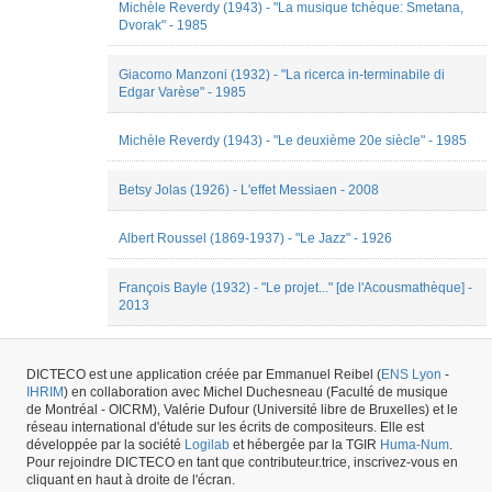
Michèle Reverdy (1943) - "La musique tchèque: Smetana,
Dvorak" - 1985
Giacomo Manzoni (1932) - "La ricerca in-terminabile di
Edgar Varèse" - 1985
Michèle Reverdy (1943) - "Le deuxième 20e siècle" - 1985
Betsy Jolas (1926) - L'effet Messiaen - 2008
Albert Roussel (1869-1937) - "Le Jazz" - 1926
François Bayle (1932) - "Le projet..." [de l'Acousmathèque] -
2013
Maurice Ravel (1875-1937) - [Le romantisme à l'ère
moderne] - 1928
DICTECO est une application créée par Emmanuel Reibel (
ENS Lyon
-
IHRIM
) en collaboration avec Michel Duchesneau (Faculté de musique
de Montréal - OICRM), Valérie Dufour (Université libre de Bruxelles) et le
1
|
2
|
3
|
4
|
5
|
6
« Précédent
Suivant »
réseau international d'étude sur les écrits de compositeurs. Elle est
développée par la société
Logilab
et hébergée par la TGIR
Huma-Num
.
230
résultats
Pour rejoindre DICTECO en tant que contributeur.trice, inscrivez-vous en
cliquant en haut à droite de l'écran.