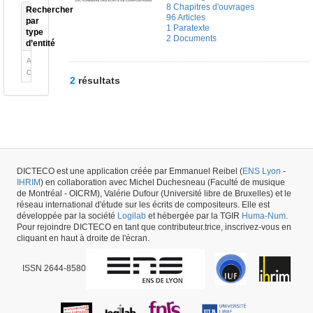
8 Chapitres d'ouvrages
Rechercher
96 Articles
par
1 Paratexte
type
2 Documents
d’entité
Auteur
Ouvrage
2
résultats
DICTECO est une application créée par Emmanuel Reibel (
ENS Lyon
-
IHRIM
) en collaboration avec Michel Duchesneau (Faculté de musique
de Montréal - OICRM), Valérie Dufour (Université libre de Bruxelles) et le
réseau international d'étude sur les écrits de compositeurs. Elle est
développée par la société
Logilab
et hébergée par la TGIR
Huma-Num
.
Pour rejoindre DICTECO en tant que contributeur.trice, inscrivez-vous en
cliquant en haut à droite de l'écran.
ISSN 2644-8580