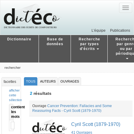
Togg
navig
L'équipe
Publications
Dictionnaire
Base de
Recherche
Recherc
données
par types
par genr
d'écrits
ou par
périodiq
rechercher
facettes
TOUS
AUTEURS
OUVRAGES
afficher
2
résultats
cette
sélection
Ouvrage
Cancer Prevention: Fallacies and Some
contient
Reassuring Facts - Cyril Scott (1879-1970)
les
mots
Cyril Scott (1879-1970)
41 Ouvrages