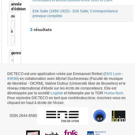
chroniques et articles publiés entre 1895 et 1924
année
d'édition
Erik Satie (1866-1925) - Erik Satie, Correspondance
presque complète
de
3
résultats
à
genre
Correspondance
Edition
scientifique
DICTECO est une application créée par Emmanuel Reibel (
ENS Lyon
-
de
IHRIM
) en collaboration avec Michel Duchesneau (Faculté de musique
textes
de Montréal - OICRM), Valérie Dufour (Université libre de Bruxelles) et le
réseau international d'étude sur les écrits de compositeurs. Elle est
développée par la société
Logilab
et hébergée par la TGIR
Huma-Num
.
Pour rejoindre DICTECO en tant que contributeur.trice, inscrivez-vous en
cliquant en haut à droite de l'écran.
ISSN 2644-8580