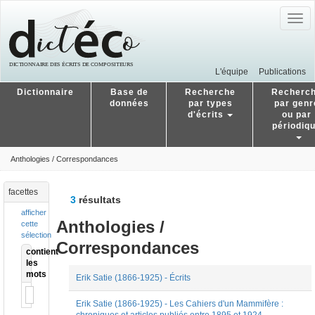
Togg
navig
L'équipe
Publications
Dictionnaire
Base de
Recherche
Recherc
données
par types
par genr
d'écrits
ou par
périodiq
Anthologies / Correspondances
facettes
3
résultats
afficher
Anthologies /
cette
sélection
Correspondances
contient
les
mots
Erik Satie (1866-1925) - Écrits
Erik Satie (1866-1925) - Les Cahiers d'un Mammifère :