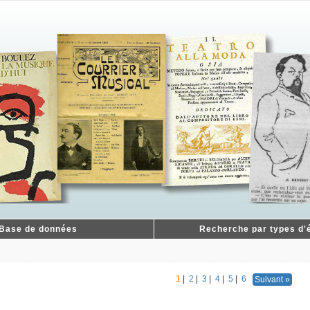
Base de données
Recherche par types d'é
1
|
2
|
3
|
4
|
5
|
6
Suivant »