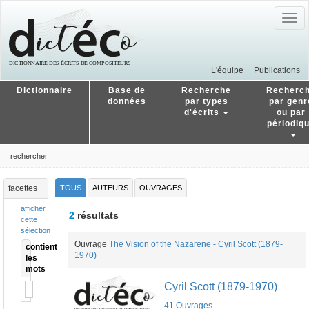
Togg
navig
L'équipe
Publications
Dictionnaire
Base de
Recherche
Recherc
données
par types
par genr
d'écrits
ou par
périodiq
rechercher
facettes
TOUS
AUTEURS
OUVRAGES
afficher
2
résultats
cette
sélection
Ouvrage
The Vision of the Nazarene - Cyril Scott (1879-
contient
1970)
les
mots
Cyril Scott (1879-1970)
41 Ouvrages