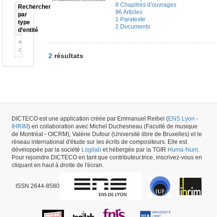
8 Chapitres d'ouvrages
Rechercher
96 Articles
par
1 Paratexte
type
2 Documents
d’entité
Auteur
Ouvrage
2
résultats
DICTECO est une application créée par Emmanuel Reibel (
ENS Lyon
-
IHRIM
) en collaboration avec Michel Duchesneau (Faculté de musique
de Montréal - OICRM), Valérie Dufour (Université libre de Bruxelles) et le
réseau international d'étude sur les écrits de compositeurs. Elle est
développée par la société
Logilab
et hébergée par la TGIR
Huma-Num
.
Pour rejoindre DICTECO en tant que contributeur.trice, inscrivez-vous en
cliquant en haut à droite de l'écran.
ISSN 2644-8580