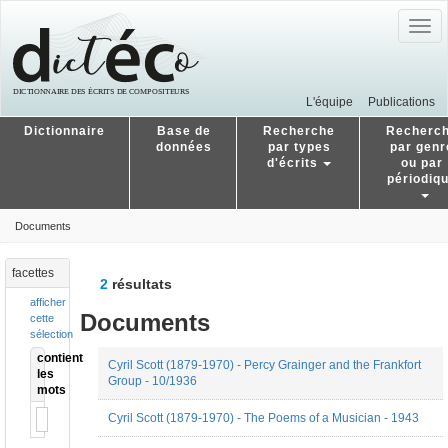
Togg
navig
L'équipe
Publications
Dictionnaire
Base de
Recherche
Recherc
données
par types
par genr
d'écrits
ou par
périodiq
Documents
facettes
2
résultats
afficher
Documents
cette
sélection
contient
Cyril Scott (1879-1970) - Percy Grainger and the Frankfort
les
Group - 10/1936
mots
Cyril Scott (1879-1970) - The Poems of a Musician - 1943