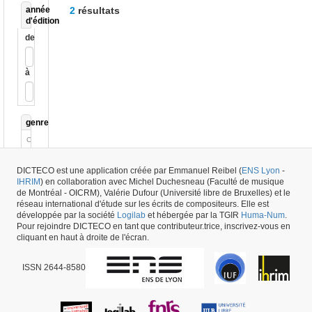
année
2
résultats
d'édition
de
à
genre
Critique
Musicale
Fiction
DICTECO est une application créée par Emmanuel Reibel (
ENS Lyon
-
(Poésie)
IHRIM
) en collaboration avec Michel Duchesneau (Faculté de musique
de Montréal - OICRM), Valérie Dufour (Université libre de Bruxelles) et le
réseau international d'étude sur les écrits de compositeurs. Elle est
développée par la société
Logilab
et hébergée par la TGIR
Huma-Num
.
Pour rejoindre DICTECO en tant que contributeur.trice, inscrivez-vous en
cliquant en haut à droite de l'écran.
ISSN 2644-8580