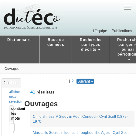
Togg
navig
L'équipe
Publications
Dictionnaire
Base de
Recherche
Recherc
données
par types
par genr
d'écrits
ou par
périodiq
Ouvrages
1
|
2
Suivant »
facettes
41
résultats
afficher
cette
Ouvrages
sélection
contient
les
Childishness: A Study in Adult Conduct - Cyril Scott (1879-
mots
1970)
Music: Its Secret Influence throughout the Ages - Cyril Scott