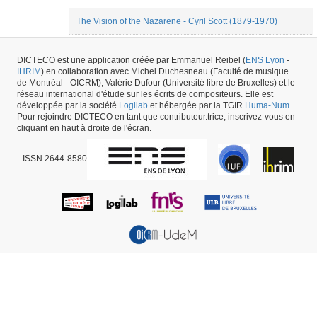
The Vision of the Nazarene - Cyril Scott (1879-1970)
Traduction : The Flowers of Evils (Charles Baudelaire) -
Cyril Scott (1879-1970)
DICTECO est une application créée par Emmanuel Reibel (
ENS Lyon
-
IHRIM
) en collaboration avec Michel Duchesneau (Faculté de musique
de Montréal - OICRM), Valérie Dufour (Université libre de Bruxelles) et le
1
|
2
Suivant »
réseau international d'étude sur les écrits de compositeurs. Elle est
développée par la société
Logilab
et hébergée par la TGIR
Huma-Num
.
41
résultats
Pour rejoindre DICTECO en tant que contributeur.trice, inscrivez-vous en
cliquant en haut à droite de l'écran.
ISSN 2644-8580