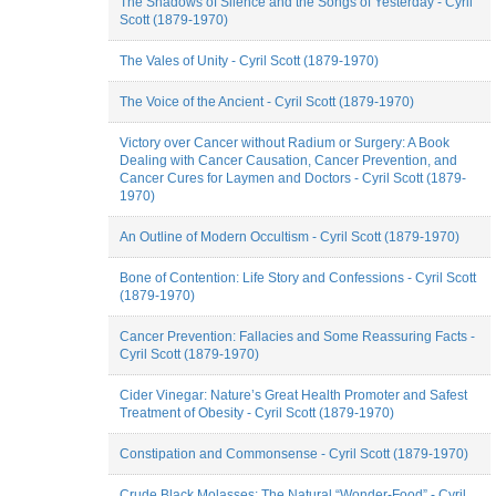
The Shadows of Silence and the Songs of Yesterday - Cyril
Scott (1879-1970)
The Vales of Unity - Cyril Scott (1879-1970)
The Voice of the Ancient - Cyril Scott (1879-1970)
Victory over Cancer without Radium or Surgery: A Book
Dealing with Cancer Causation, Cancer Prevention, and
Cancer Cures for Laymen and Doctors - Cyril Scott (1879-
1970)
An Outline of Modern Occultism - Cyril Scott (1879-1970)
Bone of Contention: Life Story and Confessions - Cyril Scott
(1879-1970)
Cancer Prevention: Fallacies and Some Reassuring Facts -
Cyril Scott (1879-1970)
Cider Vinegar: Nature’s Great Health Promoter and Safest
Treatment of Obesity - Cyril Scott (1879-1970)
Constipation and Commonsense - Cyril Scott (1879-1970)
Crude Black Molasses: The Natural “Wonder-Food” - Cyril