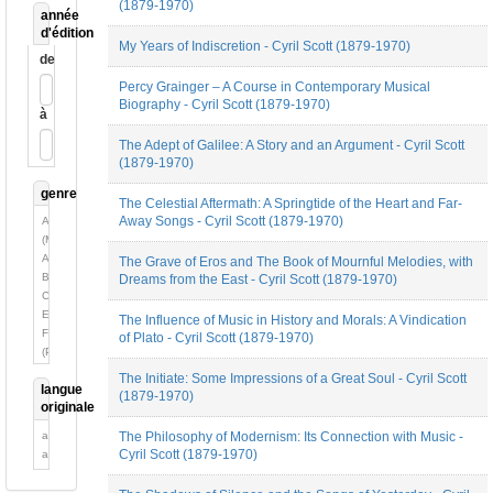
(1879-1970)
année
d'édition
My Years of Indiscretion - Cyril Scott (1879-1970)
de
Percy Grainger – A Course in Contemporary Musical
Biography - Cyril Scott (1879-1970)
à
The Adept of Galilee: A Story and an Argument - Cyril Scott
(1879-1970)
genre
The Celestial Aftermath: A Springtide of the Heart and Far-
Away Songs - Cyril Scott (1879-1970)
Autobiographie
(Mémoires)
Autre
The Grave of Eros and The Book of Mournful Melodies, with
Biographie
Dreams from the East - Cyril Scott (1879-1970)
Conférence
Essai
The Influence of Music in History and Morals: A Vindication
Fiction
of Plato - Cyril Scott (1879-1970)
(Poésie)
Fiction
The Initiate: Some Impressions of a Great Soul - Cyril Scott
langue
(Roman)
(1879-1970)
originale
Recueil
d'articles
allemand
The Philosophy of Modernism: Its Connection with Music -
Cyril Scott (1879-1970)
anglais