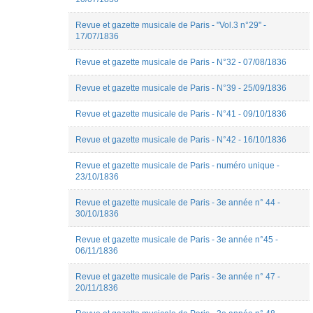
Nicolas
Dufetel
Revue et gazette musicale de Paris - "Vol.3 n°29" -
Odessa
17/07/1836
Roustan
Peter
Revue et gazette musicale de Paris - N°32 - 07/08/1836
Asimov
Quentin
Revue et gazette musicale de Paris - N°39 - 25/09/1836
Brière
Robert
Revue et gazette musicale de Paris - N°41 - 09/10/1836
Ziganshin
Salomé
Di
Revue et gazette musicale de Paris - N°42 - 16/10/1836
Filippo
Sandrine
Revue et gazette musicale de Paris - numéro unique -
CHAREYRE
23/10/1836
Sophie
Renaudin
Revue et gazette musicale de Paris - 3e année n° 44 -
Stéphane
30/10/1836
VATAI
Térence
Revue et gazette musicale de Paris - 3e année n°45 -
Da
06/11/1836
Conceiçao
Wanda
Revue et gazette musicale de Paris - 3e année n° 47 -
Kozyra
20/11/1836