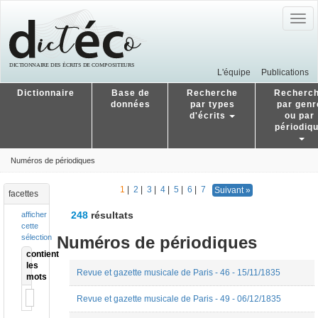
Togg
navig
L'équipe
Publications
Dictionnaire
Base de
Recherche
Recherc
données
par types
par genr
d'écrits
ou par
périodiq
Numéros de périodiques
1
|
2
|
3
|
4
|
5
|
6
|
7
Suivant »
facettes
248
résultats
afficher
cette
Numéros de périodiques
sélection
contient
les
Revue et gazette musicale de Paris - 46 - 15/11/1835
mots
Revue et gazette musicale de Paris - 49 - 06/12/1835