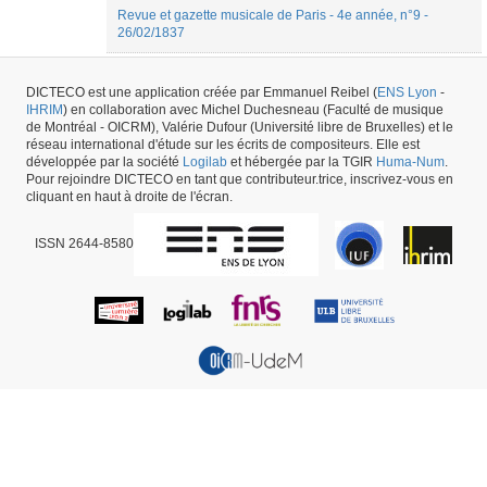
Revue et gazette musicale de Paris - 4e année, n°9 -
26/02/1837
Revue et gazette musicale de Paris - Vol.4 nº10 -
05/03/1837
DICTECO est une application créée par Emmanuel Reibel (
ENS Lyon
-
IHRIM
) en collaboration avec Michel Duchesneau (Faculté de musique
de Montréal - OICRM), Valérie Dufour (Université libre de Bruxelles) et le
1
|
2
|
3
|
4
|
5
|
6
|
7
Suivant »
réseau international d'étude sur les écrits de compositeurs. Elle est
développée par la société
Logilab
et hébergée par la TGIR
Huma-Num
.
248
résultats
Pour rejoindre DICTECO en tant que contributeur.trice, inscrivez-vous en
cliquant en haut à droite de l'écran.
ISSN 2644-8580