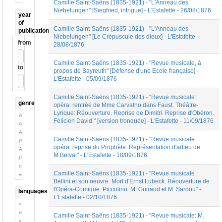
Camille Saint-Saëns (1835-1921) - "L'Anneau des
Niebelungen" [Siegfried, intrigue] - L'Estafette - 26/08/1876
year
of
Camille Saint-Saëns (1835-1921) - "L'Anneau des
publication
Niebelungen" [Le Crépuscule des dieux] - L'Estafette -
from
28/08/1876
Camille Saint-Saëns (1835-1921) - "Revue musicale, à
to
propos de Bayreuth" [Défense d'une Ecole française] -
L'Estafette - 05/09/1876
Camille Saint-Saëns (1835-1921) - "Revue musicale:
genre
opéra: rentrée de Mme Carvalho dans Faust. Théâtre-
Lyrique: Réouverture. Reprise de Dimitri. Reprise d'Obéron.
Analyse
Félicien David." [version tronquée] - L'Estafette - 11/09/1876
Autobiographie
Autobiographie
Camille Saint-Saëns (1835-1921) - "Revue musicale:
(Mémoires)
opéra: reprise du Prophète. Représentation d'adieu de
Autobiographie
M.Belval" - L'Estafette - 18/09/1876
(Récit
de
Camille Saint-Saëns (1835-1921) - "Revue musicale :
voyage)
Bellini et son oeuvre. Mort d'Ernst Lubeck. Réouverture de
Autre
l'Opéra-Comique: Piccolino. M. Guiraud et M. Sardou" -
languages
Biographie
L'Estafette - 02/10/1876
Chronique
<no
Correspondance
relation>
Camille Saint-Saëns (1835-1921) - "Revue musicale: M.
Critique
anglais