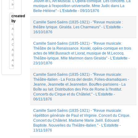
Jouvin et L'Art Musical. L'Opéra-comique. Les concerts. La
Musicale
français
musique à l'exposition universelle. Mme Judic dans La
Discours
Belle-Hélène" - L'Estafette - 09/10/1876
public
created
Ecrit
by
Camille Saint-Saëns (1835-1921) - "Revue musicale :
auto-
théâtre lyrique. Giralda. Les Charmeurs" - L'Estafette -
analytique
Alexis
16/10/1876
Entretien
Longefay
Essai
Amaryllis
Camille Saint-Saëns (1835-1921) - "Revue musicale:
Fiction
Coiffet
Théâtre de la Renaissance. Kosiki, opéra-comique en trois
(Poésie)
Ambre
actes de MM.Busnach et Liorat, musique de M.Lecocq.
Histoire
Digonnet
Théâtre-lyrique. Mlle Marimon dans Giralda" - L'Estafette -
de
Ange
23/10/1876
la
Munoz
musique
Aurore
Camille Saint-Saëns (1835-1921) - "Revue musicale:
Hommage
Flamion
Théâtre-italien - La Forza del destin. Folies-dramatiques -
Lettre
Camille
Jeanne, Jeannette et Jeanneton. Bouffes-parisiens - La
Méthode
Prioleau
Boîte au lait. Distribution des Prix de Rome à l'Institut.
Nécrologie
Clara
Concerts du Cirque et du Châtelet." - L'Estafette -
Pamphlet
Gnoinski
06/11/1876
Pédagogie
Emmanuel
Polémique
Reibel
Camille Saint-Saëns (1835-1921) - "Revue musicale:
Portraits
Florine
répétition générale de Paul et Virginie. Concert du Cirque.
Préface
Caspar
Concert du Châtelet. Madame Marie Jaëll. Edouard
Rapport
Jean-
Baptiste. Nouvelles du Théâtre-italien." - L'Estafette -
d'expertise
Christophe
13/11/1876
Réponse
BRANGER
à