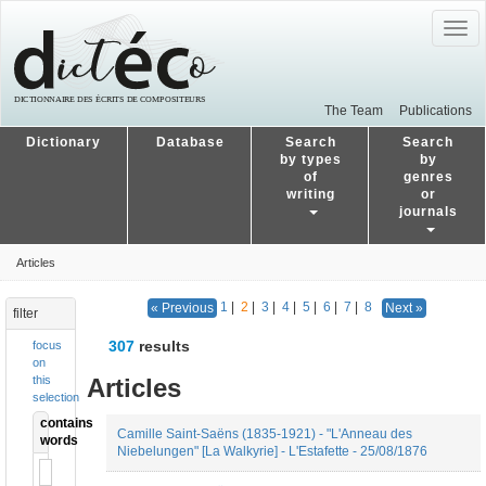
Togg
navig
The Team
Publications
Dictionary
Database
Search
Search
by types
by
of
genres
writing
or
journals
Articles
1
|
2
|
3
|
4
|
5
|
6
|
7
|
8
« Previous
Next »
filter
307
results
focus
on
Articles
this
selection
contains
Camille Saint-Saëns (1835-1921) - "L'Anneau des
words
Niebelungen" [La Walkyrie] - L'Estafette - 25/08/1876