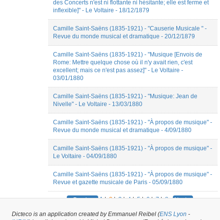
des Concerts n'est ni flottante ni hésitante; elle est ferme et
inflexible]" - Le Voltaire - 18/12/1879
Camille Saint-Saëns (1835-1921) - "Causerie Musicale " -
Revue du monde musical et dramatique - 20/12/1879
Camille Saint-Saëns (1835-1921) - "Musique [Envois de
Rome: Mettre quelque chose où il n'y avait rien, c'est
excellent; mais ce n'est pas assez]" - Le Voltaire -
03/01/1880
Camille Saint-Saëns (1835-1921) - "Musique: Jean de
Nivelle" - Le Voltaire - 13/03/1880
Camille Saint-Saëns (1835-1921) - "À propos de musique" -
Revue du monde musical et dramatique - 4/09/1880
Camille Saint-Saëns (1835-1921) - "À propos de musique" -
Le Voltaire - 04/09/1880
Camille Saint-Saëns (1835-1921) - "À propos de musique" -
Revue et gazette musicale de Paris - 05/09/1880
1
|
2
|
3
|
4
|
5
|
6
|
7
|
8
« Previous
Next »
Dicteco is an application created by Emmanuel Reibel (
ENS Lyon
-
307
results