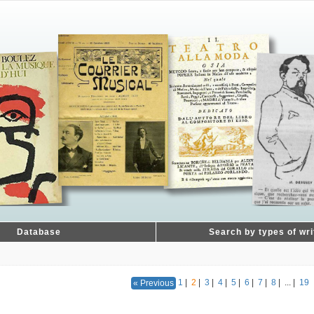
Database
Search by types of wri
1
|
2
|
3
|
4
|
5
|
6
|
7
|
8
|
...
|
19
« Previous