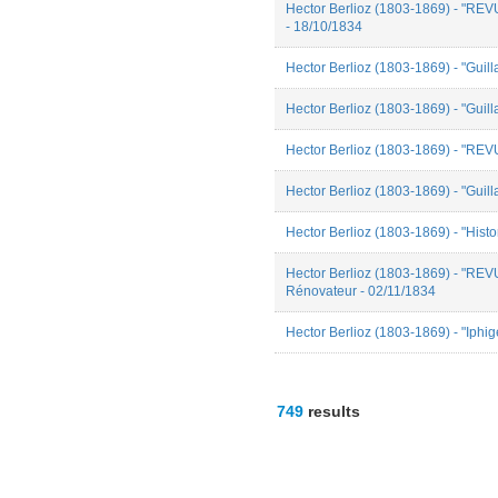
Robert Ziganshin
Hector Berlioz (1803-1869) - "RE
Salomé Di Filippo
- 18/10/1834
Sandrine CHAREYRE
Simon Pichetti
Hector Berlioz (1803-1869) - "Guill
Sophie Chouvion
Sophie Renaudin
Hector Berlioz (1803-1869) - "Guill
Stéphane VATAI
Svetlana Shamova
Hector Berlioz (1803-1869) - "R
Térence Da Conceiçao
Valentin Beaud
Hector Berlioz (1803-1869) - "Guill
Wanda Kozyra
William Garrey
Hector Berlioz (1803-1869) - "Histo
Wissem Abdelwahed
Yann Reubrecht
ziming DONG
Hector Berlioz (1803-1869) - "REV
Rénovateur - 02/11/1834
Hector Berlioz (1803-1869) - "Iphig
749
results