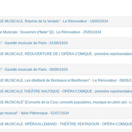
UE MUSICALE. Reprise de la Vestale" - Le Rénovateur - 18/05/1834
 Musicale : Souvenirs d'Italie" [2] - Le Rénovateur - 25/05/1834
k" - Gazette musicale de Paris - 01/06/1834
EVUE MUSICALE. RÉOUVERTURE DE L'OPÉRA-COMIQUE : première représentation de 
k" - Gazette musicale de Paris - 08/06/1834
UE MUSICALE. Les dilettanti de Bordeaux et Beethoven" - Le Rénovateur - 08/06/
EVUE MUSICALE THÉÂTRE NAUTIQUE - OPÉRA COMIQUE : première représentation d
UE MUSICALE" [Concerts de la Cour, concerts populaires, musique en plein air] - 
e musical" - Italie Pittoresque - 01/07/1834
"REVUE MUSICALE. OPÉRA ALLEMAND - THÉÂTRE VENTADOUR - OPÉRA-COMIQUE" -