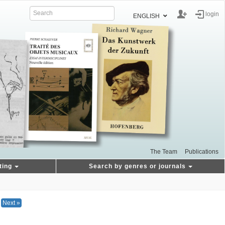
login
ENGLISH
The Team
Publications
ting
Search by genres or journals
Next »