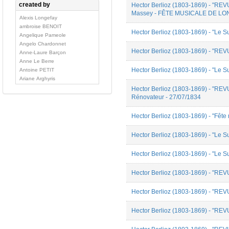
created by
Hector Berlioz (1803-1869) - "R
Nécrologie
Massey - FÊTE MUSICALE DE LOND
Pédagogie
Alexis Longefay
Polémique
ambroise BENOIT
Hector Berlioz (1803-1869) - "Le S
Portraits
Angelique Pameole
Préface
Angelo Chardonnet
Hector Berlioz (1803-1869) - "RE
Rapport d'expertise
Anne-Laure Barçon
Traité
Anne Le Berre
Hector Berlioz (1803-1869) - "Le Su
Antoine PETIT
Ariane Arghyris
Aurélien Heinrich
Hector Berlioz (1803-1869) - "RE
Aurore Flamion
Rénovateur - 27/07/1834
Benjamin Gobbé
Bérénice Brejon de
Hector Berlioz (1803-1869) - "Fête
Lavergnée
Bruno Lopes
Hector Berlioz (1803-1869) - "Le Su
Camille ROUSSEL
Céline Carenco
Hector Berlioz (1803-1869) - "Le Su
Coline DELREUX
Cordat Simon
Hector Berlioz (1803-1869) - "RE
Cyril Pesenti
David-Nicolas Bouillet
Hector Berlioz (1803-1869) - "R
Elodie ROBERT
Emily Cania
Emmanuel Reibel
Hector Berlioz (1803-1869) - "REVU
Etienne Rivet
Florine Caspar