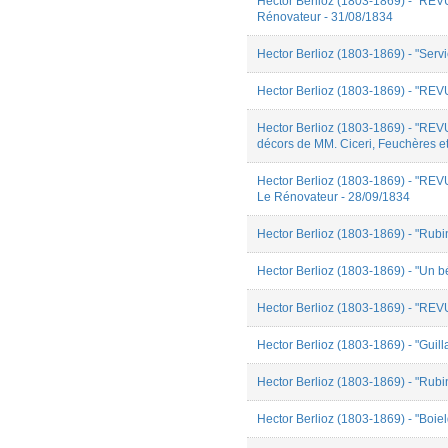
Hector Berlioz (1803-1869) - "REV
Gabriel Dubois
Rénovateur - 31/08/1834
Gabriel Navaridas
Gabriel VENNER
Hector Berlioz (1803-1869) - "Serv
irène hontang
irene pinatel
Hector Berlioz (1803-1869) - "RE
Jérémy ARBUES
Joaquim Hattermann
Hector Berlioz (1803-1869) - "RE
Julian Miranda
décors de MM. Ciceri, Feuchères et
Julien Diniz
Julien Villard
Hector Berlioz (1803-1869) - "REVU
Juliette Ridel
Le Rénovateur - 28/09/1834
Katherine Claros-Duray
Laetitia Meouchi
Laurianne Dourou
Hector Berlioz (1803-1869) - "Rubin
Lise Combier
LIWEN LAI
Hector Berlioz (1803-1869) - "Un bé
Lucie Morgenthaler
Maëva DA-JUSTINA
Hector Berlioz (1803-1869) - "REV
Marcelino Arabe
Marion Carducci
Hector Berlioz (1803-1869) - "Guill
marmenda
Matéo Deschamps
Hector Berlioz (1803-1869) - "Rubi
Mélanie Loiseau
Odessa Roustan
Hector Berlioz (1803-1869) - "Boie
Paul Ailleret
Quentin Brière