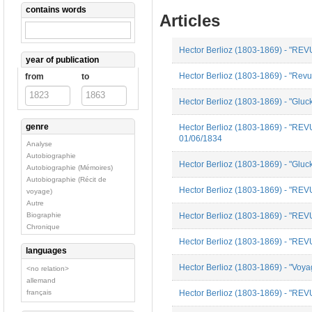
contains words
Articles
Hector Berlioz (1803-1869) - "REV
year of publication
Hector Berlioz (1803-1869) - "Revue
from
to
Hector Berlioz (1803-1869) - "Gluc
genre
Hector Berlioz (1803-1869) - "R
01/06/1834
Analyse
Autobiographie
Hector Berlioz (1803-1869) - "Gluc
Autobiographie (Mémoires)
Autobiographie (Récit de
Hector Berlioz (1803-1869) - "REV
voyage)
Autre
Hector Berlioz (1803-1869) - "R
Biographie
Chronique
Correspondance
Hector Berlioz (1803-1869) - "REV
languages
Critique Musicale
Discours public
Hector Berlioz (1803-1869) - "Voyag
<no relation>
Essai
allemand
Fiction
français
Hector Berlioz (1803-1869) - 
Histoire de la musique
Lettre