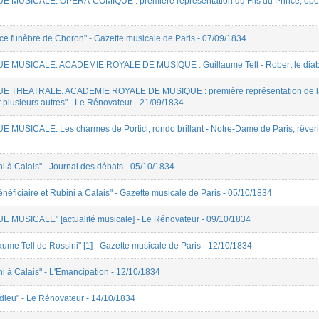
UE MUSICALE. OPERA-COMIQUE : première représentation du Fils du Prince, opéra-
ice funèbre de Choron" - Gazette musicale de Paris - 07/09/1834
VUE MUSICALE. ACADEMIE ROYALE DE MUSIQUE : Guillaume Tell - Robert le diabl
VUE THEATRALE. ACADEMIE ROYALE DE MUSIQUE : première représentation de la Tem
 plusieurs autres" - Le Rénovateur - 21/09/1834
E MUSICALE. Les charmes de Portici, rondo brillant - Notre-Dame de Paris, rêverie
i à Calais" - Journal des débats - 05/10/1834
néficiaire et Rubini à Calais" - Gazette musicale de Paris - 05/10/1834
UE MUSICALE" [actualité musicale] - Le Rénovateur - 09/10/1834
aume Tell de Rossini" [1] - Gazette musicale de Paris - 12/10/1834
ni à Calais" - L'Emancipation - 12/10/1834
ldieu" - Le Rénovateur - 14/10/1834