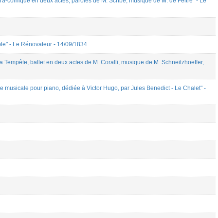
comique en deux actes, paroles de M. Scribe, musique de M. de Feltre" - Le
e" - Le Rénovateur - 14/09/1834
pête, ballet en deux actes de M. Coralli, musique de M. Schneitzhoeffer,
 musicale pour piano, dédiée à Victor Hugo, par Jules Benedict - Le Chalet" -