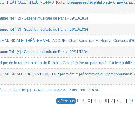
VUE THÉÂTRALE, THÉÂTRE-NAUTIQUE : première représentation de Chao-Kang, balle
aume Tell" [2] - Gazette musicale de Paris - 19/10/1834
aume Tell" [3] - Gazette musicale de Paris - 26/10/1834
EVUE MUSICALE, THÉÂTRE VENTADOUR : Chao-Kang, par M. Henry - Concerts d'Ha
aume Tell" [4] - Gazette musicale de Paris - 02/11/1834
rique de la représentation de Rubini à Calais" [mise au point après l'article publié
UE MUSICALE : OPÉRA-COMIQUE : première représentation du Marchand forain, opé
énie en Tauride" [1] - Gazette musicale de Paris - 09/11/1834
1
|
2
|
3
|
4
|
5
|
6
|
7
|
8
|
...
|
19
« Previous