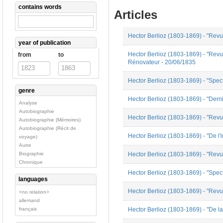
contains words
Articles
Hector Berlioz (1803-1869) - "Revu
year of publication
Hector Berlioz (1803-1869) - "Revu
from
to
Rénovateur - 20/06/1835
Hector Berlioz (1803-1869) - "Spec
genre
Hector Berlioz (1803-1869) - "Der
Analyse
Autobiographie
Hector Berlioz (1803-1869) - "Rev
Autobiographie (Mémoires)
Autobiographie (Récit de
Hector Berlioz (1803-1869) - "De l'
voyage)
Autre
Hector Berlioz (1803-1869) - "Revu
Biographie
Chronique
Correspondance
Hector Berlioz (1803-1869) - "Spe
languages
Critique Musicale
Discours public
Hector Berlioz (1803-1869) - "Rev
<no relation>
Essai
allemand
Fiction
français
Hector Berlioz (1803-1869) - "De la
Histoire de la musique
Lettre