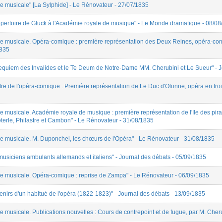
e musicale" [La Sylphide] - Le Rénovateur - 27/07/1835
épertoire de Gluck à l'Académie royale de musique" - Le Monde dramatique - 08/0
ue musicale. Opéra-comique : première représentation des Deux Reines, opéra-com
1835
Requiem des Invalides et le Te Deum de Notre-Dame MM. Cherubini et Le Sueur" - J
tre de l'opéra-comique : Première représentation de Le Duc d'Olonne, opéra en troi
e musicale. Académie royale de musique : première représentation de l'Ile des pira
terle, Philastre et Cambon" - Le Rénovateur - 31/08/1835
ue musicale. M. Duponchel, les chœurs de l'Opéra" - Le Rénovateur - 31/08/1835
musiciens ambulants allemands et italiens" - Journal des débats - 05/09/1835
ue musicale. Opéra-comique : reprise de Zampa" - Le Rénovateur - 06/09/1835
enirs d'un habitué de l'opéra (1822-1823)" - Journal des débats - 13/09/1835
e musicale. Publications nouvelles : Cours de contrepoint et de fugue, par M. Cher