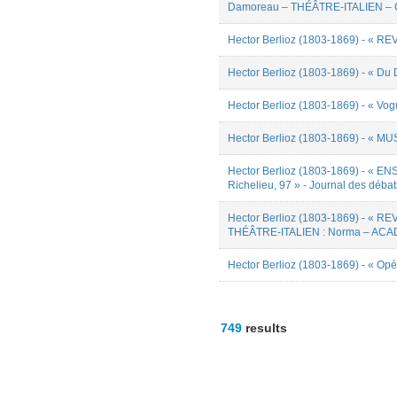
Robert Ziganshin
Damoreau – THÉÂTRE-ITALIEN – Con
Salomé Di Filippo
Sandrine CHAREYRE
Hector Berlioz (1803-1869) - « R
Simon Pichetti
Sophie Chouvion
Hector Berlioz (1803-1869) - « Du 
Sophie Renaudin
Stéphane VATAI
Hector Berlioz (1803-1869) - « Vogu
Svetlana Shamova
Térence Da Conceiçao
Hector Berlioz (1803-1869) - « MU
Valentin Beaud
Wanda Kozyra
Hector Berlioz (1803-1869) - « EN
William Garrey
Richelieu, 97 » - Journal des déba
Wissem Abdelwahed
Yann Reubrecht
ziming DONG
Hector Berlioz (1803-1869) - « RE
THÉÂTRE-ITALIEN : Norma – ACADÉ
Hector Berlioz (1803-1869) - « Opé
749
results