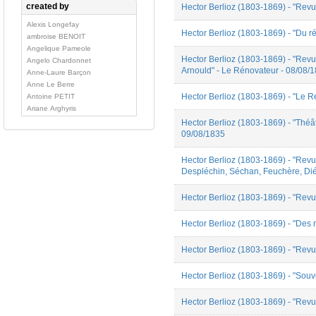
created by
Hector Berlioz (1803-1869) - "Revu
Nécrologie
Pédagogie
Alexis Longefay
Hector Berlioz (1803-1869) - "Du r
Polémique
ambroise BENOIT
Portraits
Angelique Pameole
Préface
Hector Berlioz (1803-1869) - "Rev
Angelo Chardonnet
Arnould" - Le Rénovateur - 08/08/
Rapport d'expertise
Anne-Laure Barçon
Traité
Anne Le Berre
Hector Berlioz (1803-1869) - "Le 
Antoine PETIT
Ariane Arghyris
Aurélien Heinrich
Hector Berlioz (1803-1869) - "Théâ
Aurore Flamion
09/08/1835
Benjamin Gobbé
Bérénice Brejon de
Hector Berlioz (1803-1869) - "Revu
Lavergnée
Despléchin, Séchan, Feuchère, Dié
Bruno Lopes
Camille ROUSSEL
Hector Berlioz (1803-1869) - "Rev
Céline Carenco
Coline DELREUX
Hector Berlioz (1803-1869) - "Des 
Cordat Simon
Cyril Pesenti
Hector Berlioz (1803-1869) - "Rev
David-Nicolas Bouillet
Elodie ROBERT
Hector Berlioz (1803-1869) - "Souv
Emily Cania
Emmanuel Reibel
Etienne Rivet
Hector Berlioz (1803-1869) - "Revu
Florine Caspar