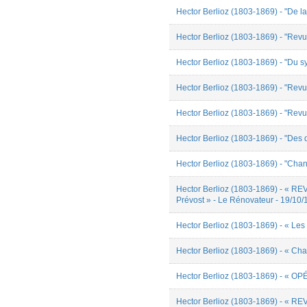
Gabriel Dubois
Hector Berlioz (1803-1869) - "De l
Gabriel Navaridas
Gabriel VENNER
Hector Berlioz (1803-1869) - "Revu
irène hontang
irene pinatel
Hector Berlioz (1803-1869) - "Du 
Jérémy ARBUES
Joaquim Hattermann
Hector Berlioz (1803-1869) - "Revue
Julian Miranda
Julien Diniz
Hector Berlioz (1803-1869) - "Revue
Julien Villard
Juliette Ridel
Katherine Claros-Duray
Hector Berlioz (1803-1869) - "Des 
Laetitia Meouchi
Laurianne Dourou
Hector Berlioz (1803-1869) - "Chan
Lise Combier
LIWEN LAI
Hector Berlioz (1803-1869) - « R
Lucie Morgenthaler
Prévost » - Le Rénovateur - 19/10
Maëva DA-JUSTINA
Marcelino Arabe
Hector Berlioz (1803-1869) - « Les 
Marion Carducci
marmenda
Hector Berlioz (1803-1869) - « Cha
Matéo Deschamps
Mélanie Loiseau
Hector Berlioz (1803-1869) - «
Odessa Roustan
Paul Ailleret
Quentin Brière
Hector Berlioz (1803-1869) - «