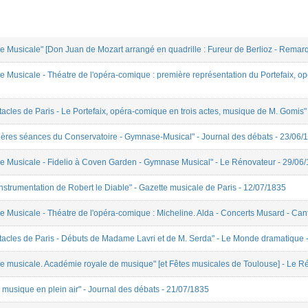
e Musicale" [Don Juan de Mozart arrangé en quadrille : Fureur de Berlioz - Remar
e Musicale - Théatre de l'opéra-comique : première représentation du Portefaix, o
tacles de Paris - Le Portefaix, opéra-comique en trois actes, musique de M. Gomis
nières séances du Conservatoire - Gymnase-Musical" - Journal des débats - 23/06/
ue Musicale - Fidelio à Coven Garden - Gymnase Musical" - Le Rénovateur - 29/06
instrumentation de Robert le Diable" - Gazette musicale de Paris - 12/07/1835
e Musicale - Théatre de l'opéra-comique : Micheline. Alda - Concerts Musard - Can
ctacles de Paris - Débuts de Madame Lavri et de M. Serda" - Le Monde dramatique 
ue musicale. Académie royale de musique" [et Fêtes musicales de Toulouse] - Le R
 musique en plein air" - Journal des débats - 21/07/1835