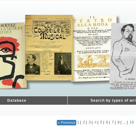
Database
Search by types of wri
1
|
2
|
3
|
4
|
5
|
6
|
7
|
8
|
...
|
19
« Previous