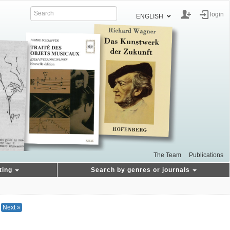
login
ENGLISH
The Team
Publications
ting
Search by genres or journals
Next »