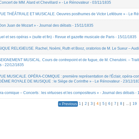
cert de MM. Alard et Chevillard » - Le Rénovateur - 03/11/1835
EVUE THÉÂTRALE ET MUSICALE. Oeuvres posthumes de Victor Lefébure » - Le Rén
Don Juan de Mozart » - Journal des débats - 15/11/1835
el et ses opéras » (suite et fin) - Revue et gazette musicale de Paris - 15/11/1835
SIQUE RELIGIEUSE. Rachel, Noémi, Ruth et Booz, oratorios de M. Le Sueur – Audit
SEIGNEMENT MUSICAL. Cours de contrepoint et de fugue, de M. Cherubini. – Trait
ts - 22/12/1835
VUE MUSICALE. OPÉRA-COMIQUE : première représentation de l'Éclair, opéra-comi
MIE ROYALE DE MUSIQUE : le Siège de Corinthe » - Le Rénovateur - 23/12/18
ra-comique – Concerts : les virtuoses et les compositeurs » - Journal des débats -
1
|
2
|
3
|
4
|
5
|
6
|
7
|
8
|
...
|
19
« Previous