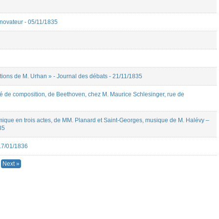
ovateur - 05/11/1835
ions de M. Urhan » - Journal des débats - 21/11/1835
é de composition, de Beethoven, chez M. Maurice Schlesinger, rue de
que en trois actes, de MM. Planard et Saint-Georges, musique de M. Halévy –
35
 17/01/1836
Next »