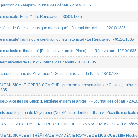
a partition de Zampa" - Journal des débats - 27/09/1835
e musicale. Bellini" - Le Rénovateur - 30/09/1835
système de Gluck en musique dramatique" - Journal des débats - 02/10/1835
 musicale" [sur la dure condition du feuilletoniste] - Le Rénovateur - 05/10/1835
 musicale et théâtrale" [Bellini, ouverture du Pirate] - Le Rénovateur - 12/10/1835
deux Alcestes de Gluck" - Journal des débats - 16/10/1835
ts pour le piano de Meyerbeer" - Gazette musicale de Paris - 18/10/1835
EVUE MUSICALE. OPÉRA-COMIQUE : première représentation de Cosimo, opéra-bouff
/1835
deux Alcestes de Gluck (Deuxième et dernier article) » - Journal des débats - 23/1
nts pour le piano de Meyerbeer (Deuxième et dernier article) » - Gazette musicale 
 OPÉRA - THÉÂTRE-ITALIEN - OPÉRA-COMIQUE – GYMNASE-MUSICAL » - Le Rénova
 REVUE MUSICALE ET THÉÂTRALE. ACADÉMIE ROYALE DE MUSIQUE : Mlle Flécheu