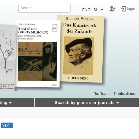
login
ENGLISH
The Team
Publications
ting
Search by genres or journals
Next »