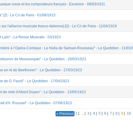
sique russe et les compositeurs français - Excelsior - 09/03/1911
" [2] - Le Cri de Paris - 01/08/1915
ur l'alliance musicale franco-italienne] [2] - Le Cri de Paris - 11/06/1916
 Lalo" - La Revue Musicale - 03/1923
mière à l’Opéra-Comique : Le Hulla de Samuel-Rousseau" - Le Quotidien - 11/03/
odounov de Moussorgski" - Le Quotidien - 20/03/1923
e en ré de Beethoven" - Le Quotidien - 27/03/1923
e de G. Fauré" - Le Quotidien - 17/04/1923
 de midi d'Albert Doyen" - Le Quotidien - 15/05/1923
ti d'A. Roussel" - Le Quotidien - 07/06/1923
1
|
...
|
3
|
4
|
5
|
6
|
7
|
8
|
9
|
10
« Previous