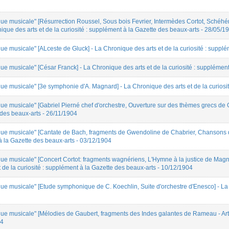
ue musicale" [Résurrection Roussel, Sous bois Fevrier, Intermèdes Cortot, Sché
que des arts et de la curiosité : supplément à la Gazette des beaux-arts - 28/05/1
e musicale" [ALceste de Gluck] - La Chronique des arts et de la curiosité : supplé
e musicale" [César Franck] - La Chronique des arts et de la curiosité : supplément
e musicale" [3e symphonie d'A. Magnard] - La Chronique des arts et de la curiosit
e musicale" [Gabriel Pierné chef d'orchestre, Ouverture sur des thèmes grecs de Gl
 des beaux-arts - 26/11/1904
ue musicale" [Cantate de Bach, fragments de Gwendoline de Chabrier, Chansons de
t à la Gazette des beaux-arts - 03/12/1904
ue musicale" [Concert Cortot: fragments wagnériens, L'Hymne à la justice de Mag
 de la curiosité : supplément à la Gazette des beaux-arts - 10/12/1904
e musicale" [Etude symphonique de C. Koechlin, Suite d'orchestre d'Enesco] - La Ch
e musicale" [Mélodies de Gaubert, fragments des Indes galantes de Rameau - Arthu
04