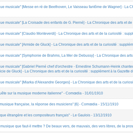
e musicale" [Messe en ré de Beethoven, Le Vaisseau fantôme de Wagner] - La Chron
e musicale" [La Croisade des enfants de G. Pierné] - La Chronique des arts et de l
e musicale" [Claudio Monteverdi] - La Chronique des arts et de la curiosité : sup
e musicale" [Armide de Gluck] - La Chronique des arts et de la curiosité : supplém
e musicale" [Symphonie de Brahms, La Mer de Debussy] - La Chronique des arts et
ue musicale" [Gabriel Pierné chef d'orchestre - Ernestine Schumann-Heink chante
ricie de Gluck] - La Chronique des arts et de la curiosité : supplément à la Gazette
e musicale" [Miarka d'Alexandre Georges] - La Chronique des arts et de la curiosi
uête sur la musique moderne italienne" - Comœdia - 31/01/1910
 musique française, la réponse des musiciens" [6] - Comœdia - 15/11/1910
ue étrangère et les compositeurs français" - Le Gaulois - 13/12/1910
musique que faut-il mettre ? De beaux vers, de mauvais, des vers libres, de la pros