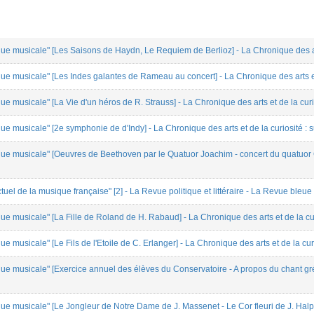
e musicale" [Les Saisons de Haydn, Le Requiem de Berlioz] - La Chronique des art
e musicale" [Les Indes galantes de Rameau au concert] - La Chronique des arts et 
e musicale" [La Vie d'un héros de R. Strauss] - La Chronique des arts et de la cur
e musicale" [2e symphonie de d'Indy] - La Chronique des arts et de la curiosité :
e musicale" [Oeuvres de Beethoven par le Quatuor Joachim - concert du quatuor Cap
tuel de la musique française" [2] - La Revue politique et littéraire - La Revue bleue
e musicale" [La Fille de Roland de H. Rabaud] - La Chronique des arts et de la cu
 musicale" [Le Fils de l'Etoile de C. Erlanger] - La Chronique des arts et de la cu
e musicale" [Exercice annuel des élèves du Conservatoire - A propos du chant grégo
e musicale" [Le Jongleur de Notre Dame de J. Massenet - Le Cor fleuri de J. Halphe