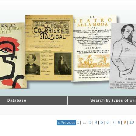
Database
Search by types of wri
1
|
...
|
3
|
4
|
5
|
6
|
7
|
8
|
9
|
10
« Previous