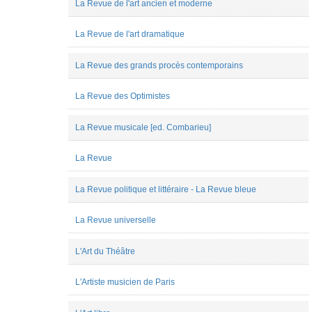
La Revue de l'art ancien et moderne
Jérémy
ARBUES
Joanna
La Revue de l'art dramatique
Staruch-
Smolec
La Revue des grands procès contemporains
Julian
Miranda
Julien
La Revue des Optimistes
Villard
Laurianne
Dourou
La Revue musicale [ed. Combarieu]
Lilith
Chiwy
La Revue
LIWEN
LAI
Luca
La Revue politique et littéraire - La Revue bleue
Di
Nucci
Maëva
La Revue universelle
DA-
JUSTINA
L'Art du Théâtre
Manon
Rech
Margot
L'Artiste musicien de Paris
Van
der