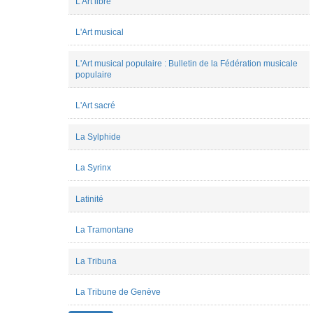
L'Art libre
Stichelen
Rogier
Marie-
L'Art musical
Pierre
Dusausoy
Mariette
L'Art musical populaire : Bulletin de la Fédération musicale
Thom
populaire
Marion
Carducci
L'Art sacré
matthieu
vidili
Mélanie
La Sylphide
de
Montpellier
La Syrinx
Nicolas
Marty
Paulina
Latinité
Zaborowska
Pauline
Jadot
La Tramontane
pauline
ritaine
La Tribuna
Peter
Asimov
Philippe
La Tribune de Genève
Lalitte
Pietro