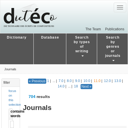
Togg
navig
The Team
Publications
Dictionary
Database
Search
Search
by types
by
of
genres
writing
or
journals
Journals
1
|
...
|
7.0
|
8.0
|
9.0
|
10.0
|
11.0
|
12.0
|
13.0
|
« Previous
filter
14.0
|
...
|
18
Next »
focus
on
704
results
this
selection
Journals
contains
words