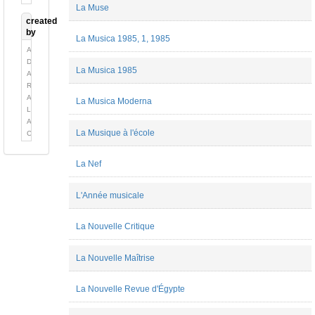
La Muse
created
by
La Musica 1985, 1, 1985
Alexandre
Delaygue
La Musica 1985
Alexandre
Robert
Alexis
La Musica Moderna
Longefay
Amaryllis
La Musique à l'école
Coiffet
Ambre
Digonnet
La Nef
Ange
Munoz
Aurore
L'Année musicale
Flamion
Bella
La Nouvelle Critique
Sardarova
Camille
Prioleau
La Nouvelle Maîtrise
Cécile
Quesney
La Nouvelle Revue d'Égypte
chloé
Deguy
Christopher