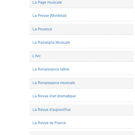
La Page musicale
Ferreira
Clara
Gnoinski
La Presse [Montréal]
Clément
Martin
La Province
Colin
Roust
Cyril
La Rassegna Musicale
Pesenti
Elodie
Goës
L'Arc
Emmanuel
Reibel
La Renaissance latine
Fauve
Bougard
Hadrien
La Renaissance musicale
Spinette
Jan
La Revue d'art dramatique
de
Kloe
Jean-
La Revue d'aujourd'hui
Christophe
BRANGER
Jean-
La Revue de France
Christophe
ROLAND