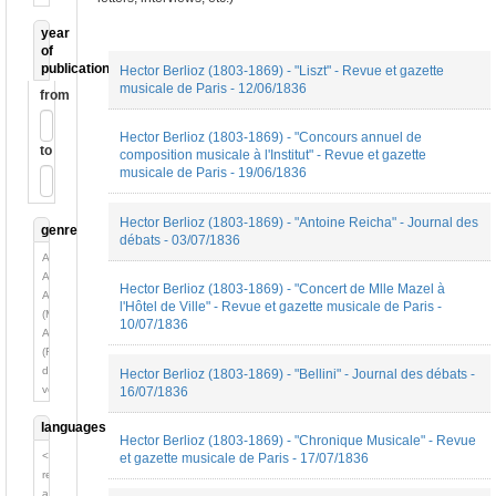
year
of
publication
Hector Berlioz (1803-1869) - "Liszt" - Revue et gazette
musicale de Paris - 12/06/1836
from
Hector Berlioz (1803-1869) - "Concours annuel de
to
composition musicale à l'Institut" - Revue et gazette
musicale de Paris - 19/06/1836
Hector Berlioz (1803-1869) - "Antoine Reicha" - Journal des
genre
débats - 03/07/1836
Analyse
Autobiographie
Hector Berlioz (1803-1869) - "Concert de Mlle Mazel à
Autobiographie
l'Hôtel de Ville" - Revue et gazette musicale de Paris -
(Mémoires)
10/07/1836
Autobiographie
(Récit
de
Hector Berlioz (1803-1869) - "Bellini" - Journal des débats -
voyage)
16/07/1836
Autre
languages
Biographie
Hector Berlioz (1803-1869) - "Chronique Musicale" - Revue
Chronique
<no
et gazette musicale de Paris - 17/07/1836
Conférence
relation>
Correspondance
allemand