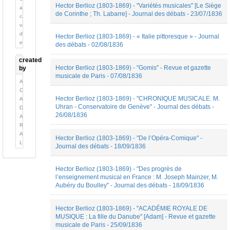
Critique
Hector Berlioz (1803-1869) - "Variétés musicales" [Le Siège
anglais
Musicale
de Corinthe ; Th. Labarre] - Journal des débats - 23/07/1836
catalan;
Dictionnaire
valencien
Discours
danois
Hector Berlioz (1803-1869) - « Italie pittoresque » - Journal
public
espagnol;
des débats - 02/08/1836
Ecrit
castillan
auto-
created
français
analytique
Hector Berlioz (1803-1869) - "Gomis" - Revue et gazette
by
français
Entretien
musicale de Paris - 07/08/1836
ancien
Adèle
Essai
(842-
Congi
Fiction
ca.1400)
Hector Berlioz (1803-1869) - "CHRONIQUE MUSICALE. M.
Alexandre
Fiction
grec
Uhran - Conservatoire de Genève" - Journal des débats -
Delaygue
(Livret)
ancien
26/08/1836
Alexandre
Fiction
(jusqu'à
Robert
(Poésie)
1453)
Alexis
Histoire
Hector Berlioz (1803-1869) - "De l’Opéra-Comique" -
hébreu
Longefay
de
Journal des débats - 18/09/1836
italien
Amaryllis
la
latin
Coiffet
musique
néerlandais;
Hector Berlioz (1803-1869) - "Des progrès de
Ambre
Hommage
flamand
l’enseignement musical en France : M. Joseph Mainzer, M.
Digonnet
Lettre
polonais
Aubéry du Boulley" - Journal des débats - 18/09/1836
ambroise
Méthode
rajasthani
BENOIT
Nécrologie
russe
Angelique
Note
Hector Berlioz (1803-1869) - "ACADÉMIE ROYALE DE
suédois
Pameole
de
MUSIQUE : La fille du Danube" [Adam] - Revue et gazette
Angelo
programme
musicale de Paris - 25/09/1836
Chardonnet
Pamphlet