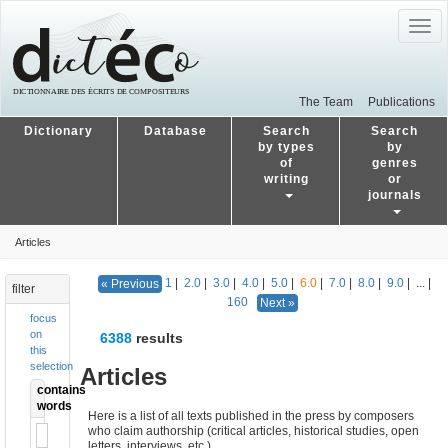
Togg
navig
The Team
Publications
Dictionary
Database
Search
Search
by types
by
of
genres
writing
or
journals
Articles
1
|
2.0
|
3.0
|
4.0
|
5.0
|
6.0
|
7.0
|
8.0
|
9.0
|
...
|
« Previous
filter
160
Next »
focus
on
6388
results
this
selection
Articles
contains
words
Here is a list of all texts published in the press by composers
who claim authorship (critical articles, historical studies, open
letters, interviews, etc.)