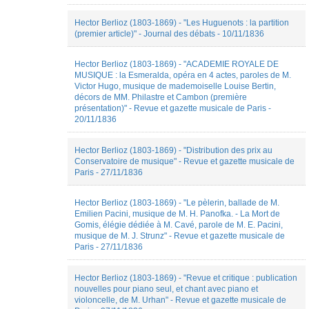
Benjamin
Gobbé
Hector Berlioz (1803-1869) - "Les Huguenots : la partition
Benoît
(premier article)" - Journal des débats - 10/11/1836
GUZIK
Bérénice
Hector Berlioz (1803-1869) - "ACADEMIE ROYALE DE
Brejon
MUSIQUE : la Esmeralda, opéra en 4 actes, paroles de M.
de
Victor Hugo, musique de mademoiselle Louise Bertin,
Lavergnée
décors de MM. Philastre et Cambon (première
Bruno
présentation)" - Revue et gazette musicale de Paris -
Lopes
20/11/1836
Camille
Prioleau
Camille
Hector Berlioz (1803-1869) - "Distribution des prix au
ROUSSEL
Conservatoire de musique" - Revue et gazette musicale de
Cécile
Paris - 27/11/1836
Quesney
Céline
Hector Berlioz (1803-1869) - "Le pèlerin, ballade de M.
Carenco
Emilien Pacini, musique de M. H. Panofka. - La Mort de
chloé
Gomis, élégie dédiée à M. Cavé, parole de M. E. Pacini,
Deguy
musique de M. J. Strunz" - Revue et gazette musicale de
Christopher
Paris - 27/11/1836
Ferreira
Clara
Gnoinski
Hector Berlioz (1803-1869) - "Revue et critique : publication
nouvelles pour piano seul, et chant avec piano et
Clara
violoncelle, de M. Urhan" - Revue et gazette musicale de
HARY