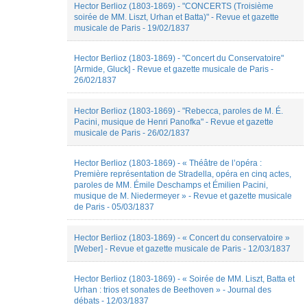
Hector Berlioz (1803-1869) - "CONCERTS (Troisième
Guillaume
soirée de MM. Liszt, Urhan et Batta)" - Revue et gazette
Marty
musicale de Paris - 19/02/1837
Hadrien
Spinette
irène
Hector Berlioz (1803-1869) - "Concert du Conservatoire"
hontang
[Armide, Gluck] - Revue et gazette musicale de Paris -
irene
26/02/1837
pinatel
Jean-
Hector Berlioz (1803-1869) - "Rebecca, paroles de M. É.
Christophe
Pacini, musique de Henri Panofka" - Revue et gazette
BRANGER
musicale de Paris - 26/02/1837
Jean-
Christophe
ROLAND
Hector Berlioz (1803-1869) - « Théâtre de l’opéra :
Jean-
Première représentation de Stradella, opéra en cinq actes,
Francois
paroles de MM. Émile Deschamps et Émilien Pacini,
Candoni
musique de M. Niedermeyer » - Revue et gazette musicale
Jérémy
de Paris - 05/03/1837
ARBUES
jessie
Hector Berlioz (1803-1869) - « Concert du conservatoire »
Gerbaud
[Weber] - Revue et gazette musicale de Paris - 12/03/1837
Joanna
Staruch-
Smolec
Hector Berlioz (1803-1869) - « Soirée de MM. Liszt, Batta et
Joaquim
Urhan : trios et sonates de Beethoven » - Journal des
Hattermann
débats - 12/03/1837