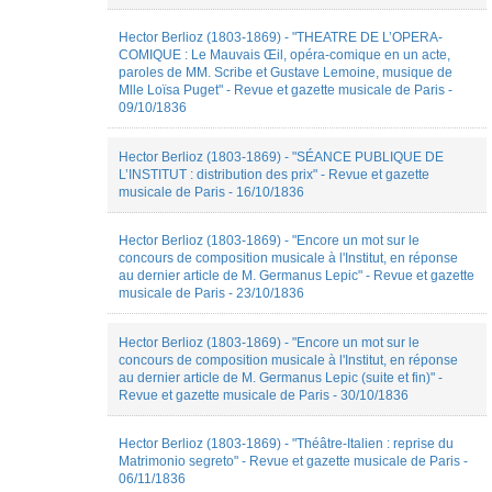
Ange
Pédagogie
Hector Berlioz (1803-1869) - "THEATRE DE L’OPERA-
Munoz
Polémique
COMIQUE : Le Mauvais Œil, opéra-comique en un acte,
Anne-
Portraits
paroles de MM. Scribe et Gustave Lemoine, musique de
Laure
Préface
Mlle Loïsa Puget" - Revue et gazette musicale de Paris -
Barçon
Rapport
09/10/1836
Anne
d'expertise
Le
Réponse
Berre
à
Hector Berlioz (1803-1869) - "SÉANCE PUBLIQUE DE
anthony
une
L’INSTITUT : distribution des prix" - Revue et gazette
convers
enquête
musicale de Paris - 16/10/1836
Antoine
Traité
PETIT
Hector Berlioz (1803-1869) - "Encore un mot sur le
Ariane
concours de composition musicale à l'Institut, en réponse
Arghyris
au dernier article de M. Germanus Lepic" - Revue et gazette
athénaïs
musicale de Paris - 23/10/1836
barbaise
Aurélie
Dodos
Hector Berlioz (1803-1869) - "Encore un mot sur le
Aurelien
concours de composition musicale à l'Institut, en réponse
Balland
au dernier article de M. Germanus Lepic (suite et fin)" -
Aurélien
Revue et gazette musicale de Paris - 30/10/1836
Heinrich
Aurore
Hector Berlioz (1803-1869) - "Théâtre-Italien : reprise du
Flamion
Matrimonio segreto" - Revue et gazette musicale de Paris -
Bella
06/11/1836
Sardarova