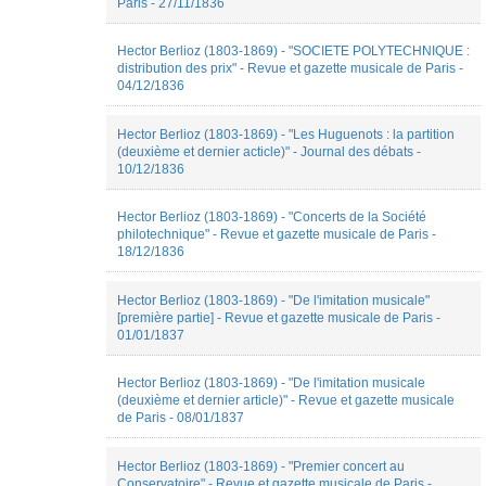
Paris - 27/11/1836
clemence
pretto
Clément
Hector Berlioz (1803-1869) - "SOCIETE POLYTECHNIQUE :
Martin
distribution des prix" - Revue et gazette musicale de Paris -
Coline
04/12/1836
DELREUX
Colin
Hector Berlioz (1803-1869) - "Les Huguenots : la partition
Roust
(deuxième et dernier acticle)" - Journal des débats -
Cordat
10/12/1836
Simon
Cyril
Pesenti
Hector Berlioz (1803-1869) - "Concerts de la Société
David-
philotechnique" - Revue et gazette musicale de Paris -
Nicolas
18/12/1836
Bouillet
Elo
Hector Berlioz (1803-1869) - "De l'imitation musicale"
clavel
[première partie] - Revue et gazette musicale de Paris -
Elodie
01/01/1837
Goës
Elodie
ROBERT
Hector Berlioz (1803-1869) - "De l'imitation musicale
Emily
(deuxième et dernier article)" - Revue et gazette musicale
Cania
de Paris - 08/01/1837
emmanuel
reibel
Hector Berlioz (1803-1869) - "Premier concert au
Emmanuel
Conservatoire" - Revue et gazette musicale de Paris -
Reibel