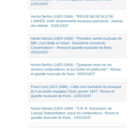
22/01/1837
Estelle
Hermès
Etienne
Hector Berlioz (1803-1869) - "REVUE MUSICALE DE
Rivet
L'ANNÉE 1836" [événements musicaux parisiens] - Journal
Eva
des débats - 31/01/1837
DIETSCH
Fauve
Hector Berlioz (1803-1869) - "Première soirée musicale de
Bougard
MM. Liszt, Batta et Urhan - Deuxième concert du
Florian
Conservatoire" - Revue et gazette musicale de Paris -
Belliot
05/02/1837
Floriane
LABILLOY
Florine
Hector Berlioz (1803-1869) - "Quelques mots sur les
Caspar
anciens compositeurs, et sur Grétry en particulier" - Revue
Franck
et gazette musicale de Paris - 05/02/1837
LOSSON
gabriel
Franz Liszt (1811-1886) - Lettre d'un bachelier ès-musique
CHRISTOPHE
[I]. A un poète voyageur. Paris, janvier 1837 - Revue et
Gabriel
gazette musicale de Paris - 12/02/1837
Dubois
Gabriel
Navaridas
Hector Berlioz (1803-1869) - "À M. R. Schumann, de
Gabriel
Leipzig" [interprétation, place du compositeur] - Revue et
VENNER
gazette musicale de Paris - 19/02/1837
Grazia
Giacco