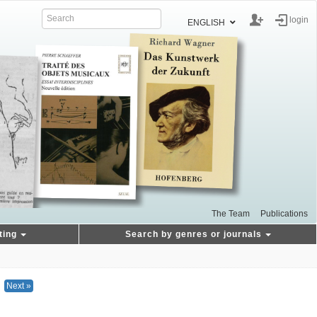
login
ENGLISH
The Team
Publications
ting
Search by genres or journals
Next »