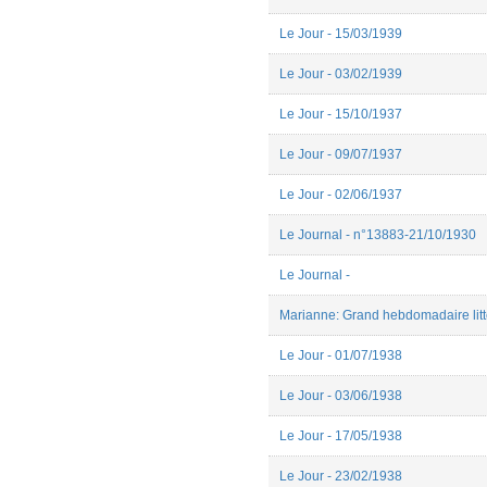
Bella Sardarova
Benjamin Gobbé
Le Jour - 15/03/1939
Benoît GUZIK
Bérénice Brejon de
Le Jour - 03/02/1939
Lavergnée
Bruno Lopes
Le Jour - 15/10/1937
Camille Prioleau
Camille ROUSSEL
Cécile Quesney
Le Jour - 09/07/1937
Céline Carenco
chloé Deguy
Le Jour - 02/06/1937
Christopher Ferreira
Clara Gnoinski
Le Journal - n°13883-21/10/1930
Clara HARY
clemence pretto
Le Journal -
Clément Martin
Coline DELREUX
Marianne: Grand hebdomadaire littér
Colin Roust
Cordat Simon
Le Jour - 01/07/1938
Cyril Pesenti
David-Nicolas Bouillet
Elo clavel
Le Jour - 03/06/1938
Elodie Goës
Elodie ROBERT
Le Jour - 17/05/1938
Emily Cania
emmanuel reibel
Le Jour - 23/02/1938
Emmanuel Reibel