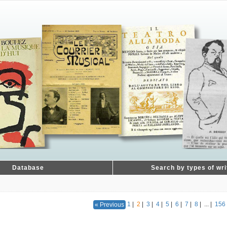
Database
Search by types of wri
1
|
2
|
3
|
4
|
5
|
6
|
7
|
8
|
...
|
156
« Previous