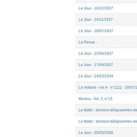
Estelle Hermès
Le Jour - 18/12/1937
Etienne Rivet
Eva DIETSCH
Le Jour - 24/11/1937
Fauve Bougard
Florian Belliot
Floriane LABILLOY
Le Jour - 18/07/1937
Florine Caspar
Franck LOSSON
La Revue -
gabriel CHRISTOPHE
Gabriel Dubois
Le Jour - 15/06/1937
Gabriel Navaridas
Gabriel VENNER
Le Jour - 17/04/1937
Guillaume Marty
Hadrien Spinette
Le Jour - 24/03/1934
irène hontang
irene pinatel
Le Voltaire - vol.4 - n°1111 - 20/07
Jean-Christophe BRANGER
Jean-Christophe ROLAND
Jean-Francois Candoni
Musica - Vol. 2, n°15
Jérémy ARBUES
jessie Gerbaud
Le Matin : derniers télégrammes de 
Joanna Staruch-Smolec
Joaquim Hattermann
Le Matin : derniers télégrammes de 
Joffrey Godart
Jules Nardet
Le Jour - 03/03/1938
Julian Miranda