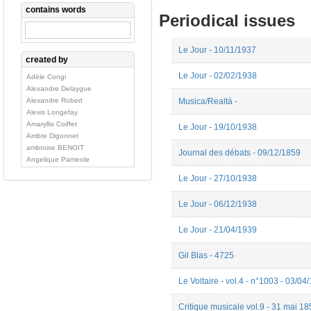
contains words
Periodical issues
Le Jour - 10/11/1937
created by
Le Jour - 02/02/1938
Adèle Congi
Alexandre Delaygue
Musica/Realtà -
Alexandre Robert
Alexis Longefay
Amaryllis Coiffet
Le Jour - 19/10/1938
Ambre Digonnet
ambroise BENOIT
Journal des débats - 09/12/1859
Angelique Pameole
Angelo Chardonnet
Le Jour - 27/10/1938
Ange Munoz
Anne-Laure Barçon
Le Jour - 06/12/1938
Anne Le Berre
anthony convers
Le Jour - 21/04/1939
Antoine PETIT
Ariane Arghyris
athénaïs barbaise
Gil Blas - 4725
Aurélie Dodos
Aurelien Balland
Le Voltaire - vol.4 - n°1003 - 03/04
Aurélien Heinrich
Aurore Flamion
Critique musicale vol.9 - 31 mai 1