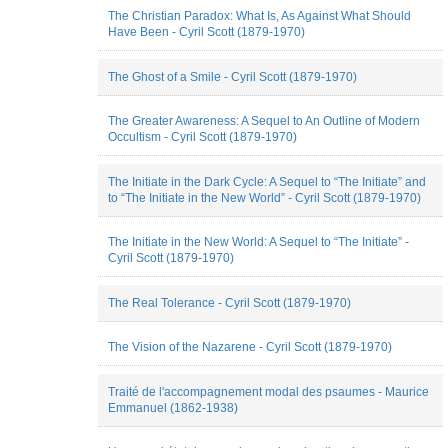
Arroman
The Christian Paradox: What Is, As Against What Should
Jean-
Have Been - Cyril Scott (1879-1970)
Francois
Candoni
The Ghost of a Smile - Cyril Scott (1879-1970)
Jean-
Yves
Bosseur
The Greater Awareness: A Sequel to An Outline of Modern
Joanna
Occultism - Cyril Scott (1879-1970)
Staruch-
Smolec
Margot
The Initiate in the Dark Cycle: A Sequel to “The Initiate” and
to “The Initiate in the New World” - Cyril Scott (1879-1970)
Van
der
Stichelen
The Initiate in the New World: A Sequel to “The Initiate” -
Rogier
Cyril Scott (1879-1970)
Matthieu
Cailliez
Mélanie
The Real Tolerance - Cyril Scott (1879-1970)
de
Montpellier
The Vision of the Nazarene - Cyril Scott (1879-1970)
Nicolas
Marty
Pascal
Traité de l'accompagnement modal des psaumes - Maurice
Lécroart
Emmanuel (1862-1938)
Paulina
Zaborowska