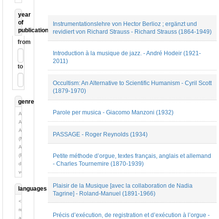
year
of
Instrumentationslehre von Hector Berlioz ; ergänzt und
publication
revidiert von Richard Strauss - Richard Strauss (1864-1949)
from
Introduction à la musique de jazz. - André Hodeir (1921-
2011)
to
Occultism: An Alternative to Scientific Humanism - Cyril Scott
(1879-1970)
genre
Parole per musica - Giacomo Manzoni (1932)
Analyse
Autobiographie
Autobiographie
PASSAGE - Roger Reynolds (1934)
(Mémoires)
Autobiographie
(Récit
Petite méthode d’orgue, textes français, anglais et allemand
- Charles Tournemire (1870-1939)
de
voyage)
Autre
Plaisir de la Musique [avec la collaboration de Nadia
languages
Biographie
Tagrine] - Roland-Manuel (1891-1966)
Chronique
<no
Conférence
relation>
Correspondance
Précis d’exécution, de registration et d’exécution à l’orgue -
allemand