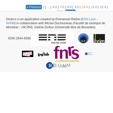
Yves
1
|
...
|
6.0
|
7.0
|
8.0
|
9.0
|
10.0
|
11.0
|
12.0
|
« Previous
JAFFRES
13.0
Next »
Dicteco is an application created by Emmanuel Reibel (
ENS Lyon
-
506
results
IHRIM
) in collaboration with Michel Duchesneau (Faculté de musique de
Montréal – OICRM), Valérie Dufour (Université libre de Bruxelles).
ISSN 2644-8580