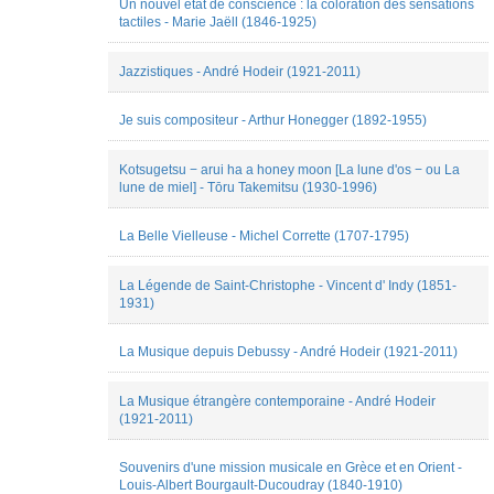
Un nouvel état de conscience : la coloration des sensations
Pauline
tactiles - Marie Jaëll (1846-1925)
Jadot
Paul
Voyer
Jazzistiques - André Hodeir (1921-2011)
Peter
Asimov
Philippe
Je suis compositeur - Arthur Honegger (1892-1955)
Blay
Philippe
Kotsugetsu − arui ha a honey moon [La lune d'os − ou La
Lalitte
lune de miel] - Tōru Takemitsu (1930-1996)
Pierre
Saby
Pietro
La Belle Vielleuse - Michel Corrette (1707-1795)
Milli
Rosalba
La Légende de Saint-Christophe - Vincent d' Indy (1851-
Agresta
1931)
Sarah
Gravier
Suzanne
La Musique depuis Debussy - André Hodeir (1921-2011)
Trouilleux
Théodora
Psychoyou
La Musique étrangère contemporaine - André Hodeir
Tommaso
(1921-2011)
Vigna
Valérie
Souvenirs d'une mission musicale en Grèce et en Orient -
Dufour
Louis-Albert Bourgault-Ducoudray (1840-1910)
WataruM