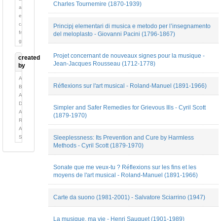
Critique
Charles Tournemire (1870-1939)
anglais
Musicale
espagnol;
Dictionnaire
castillan
Principj elementari di musica e metodo per l’insegnamento
Discours
français
del meloplasto - Giovanni Pacini (1796-1867)
public
grec
Ecrit
ancien
auto-
Projet concernant de nouveaux signes pour la musique -
created
(jusqu'à
analytique
Jean-Jacques Rousseau (1712-1778)
by
1453)
Entretien
hébreu
Alain
Essai
italien
Réflexions sur l'art musical - Roland-Manuel (1891-1966)
Bonardi
Fiction
japonais
Alexandre
Fiction
latin
Delaygue
(Livret)
Simpler and Safer Remedies for Grievous Ills - Cyril Scott
russe
Alexandre
Fiction
(1879-1970)
wallon
Robert
(Poésie)
Anne-
Fiction
Sylvie
Sleeplessness: Its Prevention and Cure by Harmless
(Roman)
Methods - Cyril Scott (1879-1970)
Barthel-
Fiction
Calvet
(Théâtre)
Bella
Histoire
Sonate que me veux-tu ? Réflexions sur les fins et les
Sardarova
de
moyens de l'art musical - Roland-Manuel (1891-1966)
Cécile
la
Kubik
musique
Cécile
Lettre
Carte da suono (1981-2001) - Salvatore Sciarrino (1947)
Quesney
Méthode
chloé
Nécrologie
La musique, ma vie - Henri Sauguet (1901-1989)
Deguy
Note