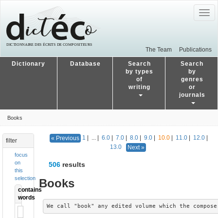
Togg
navig
The Team
Publications
Dictionary
Database
Search
Search
by types
by
of
genres
writing
or
journals
Books
1
|
...
|
6.0
|
7.0
|
8.0
|
9.0
|
10.0
|
11.0
|
12.0
|
« Previous
filter
13.0
Next »
focus
on
506
results
this
selection
Books
contains
words
We call "book" any edited volume which the compose