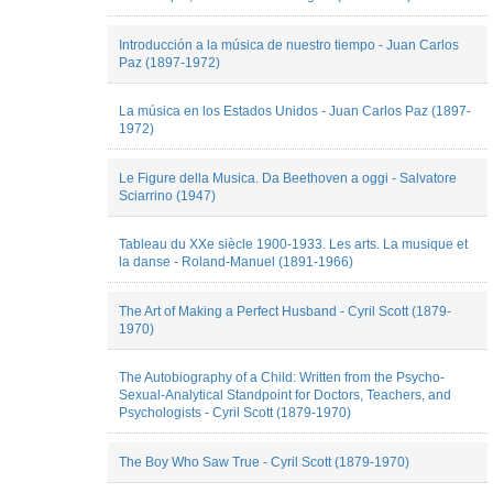
Christopher
de
Ferreira
programme
Introducción a la música de nuestro tiempo - Juan Carlos
Colin
Pamphlet
Paz (1897-1972)
Roust
Pédagogie
Dimitri
Polémique
La música en los Estados Unidos - Juan Carlos Paz (1897-
Kerdiles
Portraits
1972)
Elodie
Préface
Goës
Rapport
emmanuel
d'expertise
Le Figure della Musica. Da Beethoven a oggi - Salvatore
reibel
Recueil
Sciarrino (1947)
Emmanuel
d'articles
Reibel
Traité
Esteban
Tableau du XXe siècle 1900-1933. Les arts. La musique et
la danse - Roland-Manuel (1891-1966)
Buch
Fauve
Bougard
The Art of Making a Perfect Husband - Cyril Scott (1879-
Federico
1970)
Lazzaro
Florine
Caspar
The Autobiography of a Child: Written from the Psycho-
Francesca
Sexual-Analytical Standpoint for Doctors, Teachers, and
MIGNOGNA
Psychologists - Cyril Scott (1879-1970)
Gabriel
Navaridas
The Boy Who Saw True - Cyril Scott (1879-1970)
Gilles
Saint